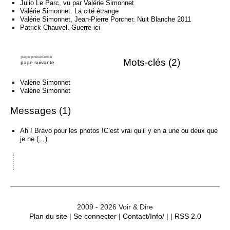
Événements
Julio Le Parc, vu par Valérie Simonnet
Valérie Simonnet. La cité étrange
Valérie Simonnet, Jean-Pierre Porcher. Nuit Blanche 2011
Patrick Chauvel. Guerre ici
Sacré
page précédente
Mots-clés (2)
page suivante
Cousinages
Valérie Simonnet
Valérie Simonnet
Messages (1)
Ah ! Bravo pour les photos !C’est vrai qu’il y en a une ou deux que
je ne (…)
2009 - 2026 Voir & Dire
Plan du site
|
Se connecter
|
Contact/Info/
| |
RSS 2.0