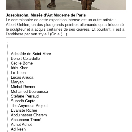
Événements
Josephsohn. Musée d’Art Moderne de Paris
Le commissaire de cette exposition intense est un autre artiste :
Sacré
Albert Oehlen, un des plus grands peintres allemands qui a fréquenté
le sculpteur et a acquis certaines de ses œuvres. Et pourtant, il est à
l’antithèse par son style ! (On a (…)
Cousinages
Adelaïde de Saint-Marc
Benoit Colardelle
Cécile Borne
Idris Khan
Le Titien
Lucas Arruda
Maryan
Michal Rovner
Mohamed Bourouissa
Stéfane Perraud
Subodh Gupta
The Anymous Project
Évariste Richer
Abdulnasser Gharem
Aboubacar Traoré
Achot Achot
Ad Nesn