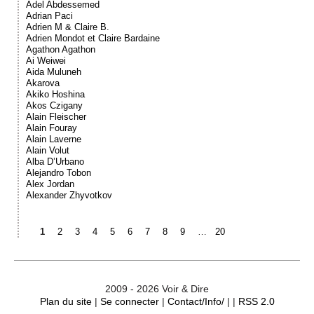
Adel Abdessemed
Adrian Paci
Adrien M & Claire B.
Adrien Mondot et Claire Bardaine
Agathon Agathon
Ai Weiwei
Aida Muluneh
Akarova
Akiko Hoshina
Akos Czigany
Alain Fleischer
Alain Fouray
Alain Laverne
Alain Volut
Alba D’Urbano
Alejandro Tobon
Alex Jordan
Alexander Zhyvotkov
1
2
3
4
5
6
7
8
9
…
20
2009 - 2026 Voir & Dire
Plan du site
|
Se connecter
|
Contact/Info/
| |
RSS 2.0