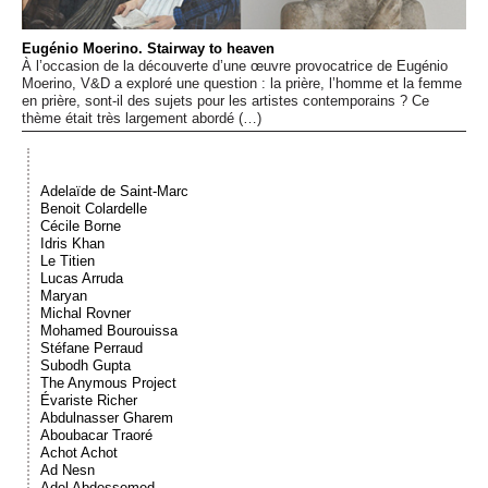
Événements
Eugénio Moerino. Stairway to heaven
À l’occasion de la découverte d’une œuvre provocatrice de Eugénio
Sacré
Moerino, V&D a exploré une question : la prière, l’homme et la femme
en prière, sont-il des sujets pour les artistes contemporains ? Ce
thème était très largement abordé (…)
Cousinages
Adelaïde de Saint-Marc
Benoit Colardelle
Cécile Borne
Idris Khan
Le Titien
Lucas Arruda
Maryan
Michal Rovner
Mohamed Bourouissa
Stéfane Perraud
Subodh Gupta
The Anymous Project
Évariste Richer
Abdulnasser Gharem
Aboubacar Traoré
Achot Achot
Ad Nesn
Adel Abdessemed