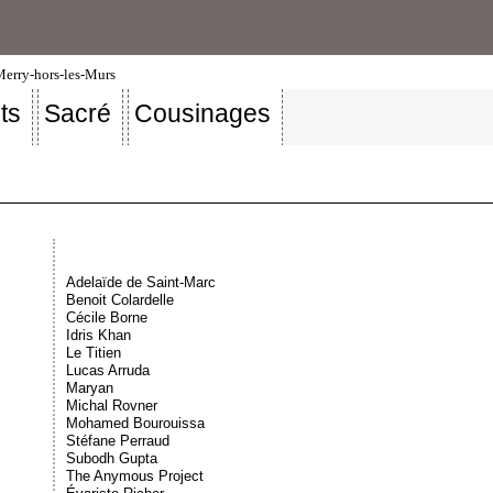
-Merry-hors-les-Murs
ts
Sacré
Cousinages
Adelaïde de Saint-Marc
Benoit Colardelle
Cécile Borne
Idris Khan
Le Titien
Lucas Arruda
Maryan
Michal Rovner
Mohamed Bourouissa
Stéfane Perraud
Subodh Gupta
The Anymous Project