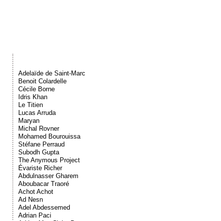
Événements
Sacré
Cousinages
Adelaïde de Saint-Marc
Benoit Colardelle
Cécile Borne
Idris Khan
Le Titien
Lucas Arruda
Maryan
Michal Rovner
Mohamed Bourouissa
Stéfane Perraud
Subodh Gupta
The Anymous Project
Évariste Richer
Abdulnasser Gharem
Aboubacar Traoré
Achot Achot
Ad Nesn
Adel Abdessemed
Adrian Paci