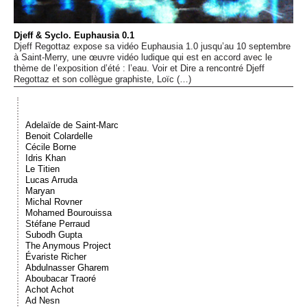
Événements
Djeff & Syclo. Euphausia 0.1
Djeff Regottaz expose sa vidéo Euphausia 1.0 jusqu’au 10 septembre
Sacré
à Saint-Merry, une œuvre vidéo ludique qui est en accord avec le
thème de l’exposition d’été : l’eau. Voir et Dire a rencontré Djeff
Regottaz et son collègue graphiste, Loïc (…)
Cousinages
Adelaïde de Saint-Marc
Benoit Colardelle
Cécile Borne
Idris Khan
Le Titien
Lucas Arruda
Maryan
Michal Rovner
Mohamed Bourouissa
Stéfane Perraud
Subodh Gupta
The Anymous Project
Évariste Richer
Abdulnasser Gharem
Aboubacar Traoré
Achot Achot
Ad Nesn