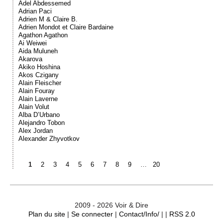
Adel Abdessemed
Adrian Paci
Adrien M & Claire B.
Adrien Mondot et Claire Bardaine
Agathon Agathon
Ai Weiwei
Aida Muluneh
Akarova
Akiko Hoshina
Akos Czigany
Alain Fleischer
Alain Fouray
Alain Laverne
Alain Volut
Alba D’Urbano
Alejandro Tobon
Alex Jordan
Alexander Zhyvotkov
1
2
3
4
5
6
7
8
9
…
20
2009 - 2026 Voir & Dire
Plan du site
|
Se connecter
|
Contact/Info/
| |
RSS 2.0