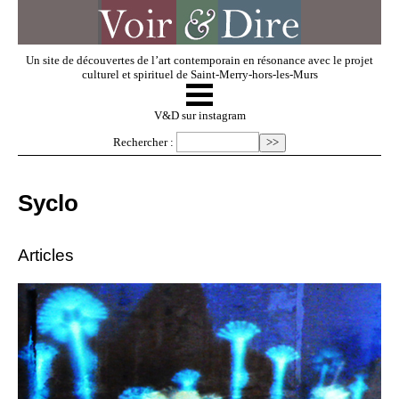
Un site de découvertes de l’art contemporain en résonance avec le projet
culturel et spirituel de Saint-Merry-hors-les-Murs
☰
V & D
V&D sur instagram
Rechercher :
Artistes invités
Syclo
Exposer
Articles
Regarder
Dossiers