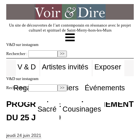
Un site de découvertes de l’art contemporain en résonance avec le projet
culturel et spirituel de Saint-Merry-hors-les-Murs
☰
V & D
V&D sur instagram
Rechercher :
Artistes invités
V & D
Artistes invités
Exposer
V&D sur instagram
Exposer
Regarder
Dossiers
Événements
Rechercher :
PROGRAMME DE L’EVENEMENT
Regarder
Sacré
Cousinages
DU 25 JUIN 2021
Dossiers
jeudi 24 juin 2021