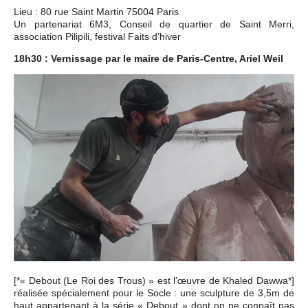
Événements
Lieu : 80 rue Saint Martin 75004 Paris
Un partenariat 6M3, Conseil de quartier de Saint Merri,
association Pilipili, festival Faits d’hiver
Sacré
18h30 : Vernissage par le maire de Paris-Centre, Ariel Weil
Cousinages
[*« Debout (Le Roi des Trous) » est l’œuvre de Khaled Dawwa*]
réalisée spécialement pour le Socle : une sculpture de 3,5m de
haut appartenant à la série « Debout » dont on ne connaît pas