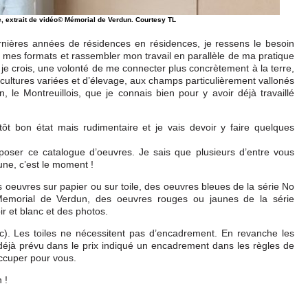
e, extrait de vidéo© Mémorial de Verdun. Courtesy TL
ernières années de résidences en résidences, je ressens le besoin
 mes formats et rassembler mon travail en parallèle de ma pratique
, je crois, une volonté de me connecter plus concrètement à la terre,
 cultures variées et d’élevage, aux champs particulièrement vallonés
, le Montreuillois, que je connais bien pour y avoir déjà travaillé
tôt bon état mais rudimentaire et je vais devoir y faire quelques
roposer ce catalogue d’oeuvres. Je sais que plusieurs d’entre vous
une, c’est le moment !
es oeuvres sur papier ou sur toile, des oeuvres bleues de la série No
orial de Verdun, des oeuvres rouges ou jaunes de la série
 et blanc et des photos.
ic). Les toiles ne nécessitent pas d’encadrement. En revanche les
i déjà prévu dans le prix indiqué un encadrement dans les règles de
’occuper pour vous.
 !