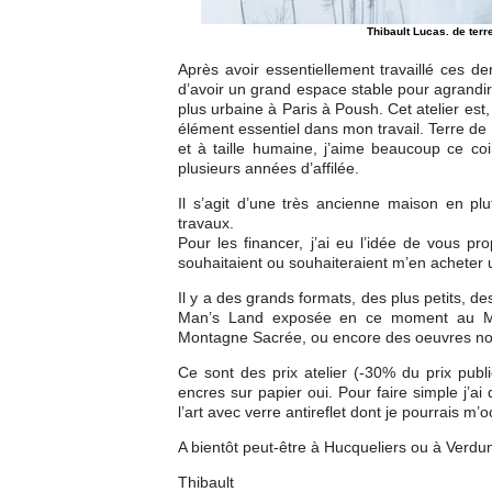
Thibault Lucas. de terr
Après avoir essentiellement travaillé ces d
d’avoir un grand espace stable pour agrandir
plus urbaine à Paris à Poush. Cet atelier est
élément essentiel dans mon travail. Terre de
et à taille humaine, j’aime beaucoup ce coin
plusieurs années d’affilée.
Il s’agit d’une très ancienne maison en plu
travaux.
Pour les financer, j’ai eu l’idée de vous p
souhaitaient ou souhaiteraient m’en acheter 
Il y a des grands formats, des plus petits, d
Man’s Land exposée en ce moment au Mem
Montagne Sacrée, ou encore des oeuvres noir
Ce sont des prix atelier (-30% du prix publ
encres sur papier oui. Pour faire simple j’a
l’art avec verre antireflet dont je pourrais m
A bientôt peut-être à Hucqueliers ou à Verdun
Thibault