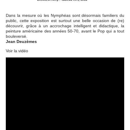
Dans la mesure où les Nymphéas sont désormais familiers du
public, cette exposition est surtout une belle occasion de (re)
découvrir, grâce à un accrochage intelligent et didactique, la
peinture américaine des années 50-70, avant le Pop qui a tout
bouleversé.
Jean Deuzèmes
Voir la vidéo