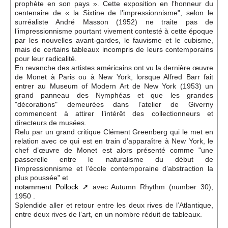
prophète en son pays ». Cette exposition en l’honneur du
centenaire de « la Sixtine de l’impressionnisme", selon le
surréaliste André Masson (1952) ne traite pas de
l’impressionnisme pourtant vivement contesté à cette époque
par les nouvelles avant-gardes, le fauvisme et le cubisme,
mais de certains tableaux incompris de leurs contemporains
pour leur radicalité.
En revanche des artistes américains ont vu la dernière œuvre
de Monet à Paris ou à New York, lorsque Alfred Barr fait
entrer au Museum of Modern Art de New York (1953) un
grand panneau des Nymphéas et que les grandes
"décorations" demeurées dans l’atelier de Giverny
commencent à attirer l’intérêt des collectionneurs et
directeurs de musées.
Relu par un grand critique Clément Greenberg qui le met en
relation avec ce qui est en train d’apparaître à New York, le
chef d’œuvre de Monet est alors présenté comme "une
passerelle entre le naturalisme du début de
l’impressionnisme et l’école contemporaine d’abstraction la
plus poussée" et
notamment Pollock
avec Autumn Rhythm (number 30),
1950 .
Splendide aller et retour entre les deux rives de l’Atlantique,
entre deux rives de l’art, en un nombre réduit de tableaux.