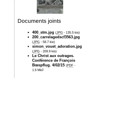
Documents joints
400_stm.jpg
(
JPG
-
135.5 kio
)
200_carrelagedscf3563.jpg
(
JPG
-
58.7 kio
)
simon_vouet_adoration.jpg
(
JPG
-
209.9 kio
)
Le Christ aux outrages.
Conférence de François
Bœspflug. 4/02/15
(
PDF
-
)
1.6 Mio