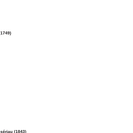
(1749)
sériau (1843)