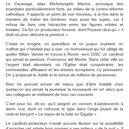
Le Caravage, alias Michelangelo Merissi, provoqua des
scandales particulièrement forts, au milieu de la contre-réforme
catholique. Il apporta un point de vue nouveau, à la fois dans la
manière de traiter les lumières mais aussi les sujets, car il
refusa de faire une hiérarchie entre les figures nobles et
triviales. Ce fut un producteur forcené, dont Poussin dira qu’
« il
était né pour détruire la peinture ».
C’était un ivrogne, un querelleur et un joueur invétéré, un
malfrat qui n’hésitait pas à tuer, un homosexuel qui fut obligé de
quitter Milan, Venise et trouva à Rome, vers 1592, un cardinal
qui aimait la peinture, Francesco del Monte. Dans cette ville où
l’argent était abondant, où l’Église était conquérante, les
commandes affluaient et les artistes européens s’y pressaient.
On y préparait le Jubilé et la venue de millions de personnes.
Rien ne pouvait arriver de mieux que d’être installé chez
quelqu’un qui aimait la jeunesse la nouveauté en art alors que
ses collègues se méfiaient de tous ces courants.
C’est pour lui, dit-on, qu’il peignit un concert d’adolescents à
demi- nus, dont on retrouve le type dans l’ange jouant de la
viole et berçant « Le repos de la fuite en Égypte ».
Le cardinal protecteur n’avait aucune illusion sur la possibilité
d’arracher cet artiste hors normes à ses milieux « de la nuit ». Il