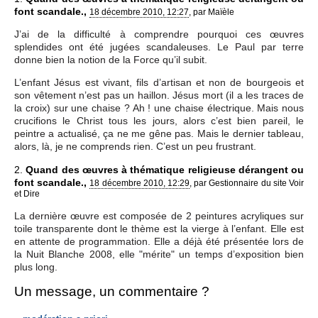
font scandale.,
18 décembre 2010, 12:27
,
par
Maïèle
J’ai de la difficulté à comprendre pourquoi ces œuvres
splendides ont été jugées scandaleuses. Le Paul par terre
donne bien la notion de la Force qu’il subit.
L’enfant Jésus est vivant, fils d’artisan et non de bourgeois et
son vêtement n’est pas un haillon. Jésus mort (il a les traces de
la croix) sur une chaise ? Ah ! une chaise électrique. Mais nous
crucifions le Christ tous les jours, alors c’est bien pareil, le
peintre a actualisé, ça ne me gêne pas. Mais le dernier tableau,
alors, là, je ne comprends rien. C’est un peu frustrant.
2.
Quand des œuvres à thématique religieuse dérangent ou
font scandale.,
18 décembre 2010, 12:29
,
par
Gestionnaire du site Voir
et Dire
La dernière œuvre est composée de 2 peintures acryliques sur
toile transparente dont le thème est la vierge à l’enfant. Elle est
en attente de programmation. Elle a déjà été présentée lors de
la Nuit Blanche 2008, elle "mérite" un temps d’exposition bien
plus long.
Un message, un commentaire ?