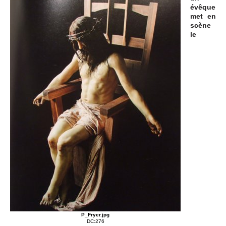
évêque
met en
scène
le
P_Fryer.jpg
DC:276