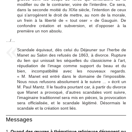
modifier ou de le contrarier, voire de l’interdire. Ce sera,
dans la seconde moitié du XIXe siècle, l’intention de ceux
qui s’arrogèrent le droit de mettre, au nom de la morale,
un frein à la liberté de « tout oser » de Gauguin. De
confondre création et subversion, et d’opposer à la
première un non absolu.
…/…
Scandale équivaut, dès celui du Déjeuner sur l’herbe de
Manet au Salon des refusés de 1863, à divorce. Rupture
du lien qui unissait les séquelles du classicisme à l’art,
répudiation de l’image comme support du beau et du
bien, incompatibilité avec les nouveaux regards.
« M. Manet est entré dans le domaine de l’impossible.
Nous nous refusons absolument à le suivre ... » écrit un
M. Paul Mantz. Il le faudra pourtant car, à partir du divorce
que Manet a provoqué, d’autres scandales vont suivre,
l’imaginaire traditionnel sera mis en pièces, la provocation
sera officialisée, et le scandale légitimé. Désormais le
scandale et la création sont liés.
Messages
1.
Quand des œuvres à thématique religieuse dérangent ou