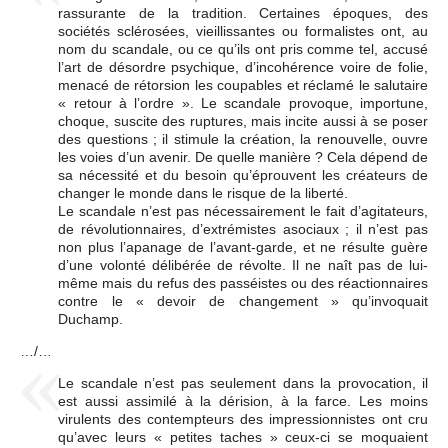
rassurante de la tradition. Certaines époques, des
sociétés sclérosées, vieillissantes ou formalistes ont, au
nom du scandale, ou ce qu’ils ont pris comme tel, accusé
l’art de désordre psychique, d’incohérence voire de folie,
menacé de rétorsion les coupables et réclamé le salutaire
« retour à l’ordre ». Le scandale provoque, importune,
choque, suscite des ruptures, mais incite aussi à se poser
des questions ; il stimule la création, la renouvelle, ouvre
les voies d’un avenir. De quelle manière ? Cela dépend de
sa nécessité et du besoin qu’éprouvent les créateurs de
changer le monde dans le risque de la liberté.
Le scandale n’est pas nécessairement le fait d’agitateurs,
de révolutionnaires, d’extrémistes asociaux ; il n’est pas
non plus l’apanage de l’avant-garde, et ne résulte guère
d’une volonté délibérée de révolte. Il ne naît pas de lui-
même mais du refus des passéistes ou des réactionnaires
contre le « devoir de changement » qu’invoquait
Duchamp.
…/…
Le scandale n’est pas seulement dans la provocation, il
est aussi assimilé à la dérision, à la farce. Les moins
virulents des contempteurs des impressionnistes ont cru
qu’avec leurs « petites taches » ceux-ci se moquaient