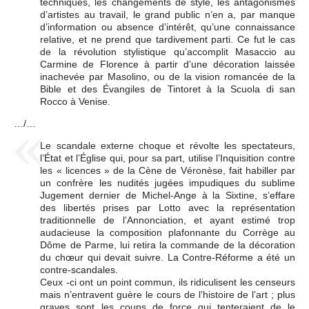
techniques, les changements de style, les antagonismes
d’artistes au travail, le grand public n’en a, par manque
d’information ou absence d’intérêt, qu’une connaissance
relative, et ne prend que tardivement parti. Ce fut le cas
de la révolution stylistique qu’accomplit Masaccio au
Carmine de Florence à partir d’une décoration laissée
inachevée par Masolino, ou de la vision romancée de la
Bible et des Évangiles de Tintoret à la Scuola di san
Rocco à Venise.
…/…
Le scandale externe choque et révolte les spectateurs,
l’État et l’Église qui, pour sa part, utilise l’Inquisition contre
les « licences » de la Cène de Véronèse, fait habiller par
un confrère les nudités jugées impudiques du sublime
Jugement dernier de Michel-Ange à la Sixtine, s’effare
des libertés prises par Lotto avec la représentation
traditionnelle de l’Annonciation, et ayant estimé trop
audacieuse la composition plafonnante du Corrège au
Dôme de Parme, lui retira la commande de la décoration
du chœur qui devait suivre. La Contre-Réforme a été un
contre-scandales.
Ceux -ci ont un point commun, ils ridiculisent les censeurs
mais n’entravent guère le cours de l’histoire de l’art ; plus
graves sont les coups de force qui tenteraient de le