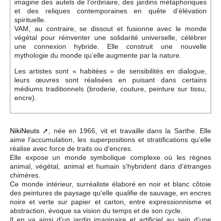
imagine des autels de l’ordinaire, des jardins métaphoriques
et des reliques contemporaines en quête d’élévation
spirituelle.
VAM, au contraire, se dissout et fusionne avec le monde
végétal pour réinventer une solidarité universelle, célébrer
une connexion hybride. Elle construit une nouvelle
mythologie du monde qu’elle augmente par la nature.
Les artistes sont « habitées » de sensibilités en dialogue,
leurs œuvres sont réalisées en puisant dans certains
médiums traditionnels (broderie, couture, peinture sur tissu,
encre).
NikiNeuts
, née en 1966, vit et travaille dans la Sarthe. Elle
aime l’accumulation, les superpositions et stratifications qu’elle
réalise avec force de traits ou d’encres.
Elle expose un monde symbolique complexe où les règnes
animal, végétal, animal et humain s’hybrident dans d’étranges
chimères.
Ce monde intérieur, surréaliste élaboré en noir et blanc côtoie
des peintures de paysage qu’elle qualifie de sauvage, en encres
noire et verte sur papier et carton, entre expressionnisme et
abstraction, évoque sa vision du temps et de son cycle.
Il en va ainsi d’un jardin imaginaire et artificiel au sein d’une