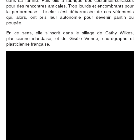
dans sa famille. Puis elle a fabriqué des costumes-cuirasses
pour des rencontres amicales. Trop lourds et encombrants pour
la performeuse ! Liselor s’est débarrassée de ces vêtements
qui, alors, ont pris leur autonomie pour devenir pantin ou
poupée.
En ce sens, elle s’inscrit dans le sillage de Cathy Wilkes,
plasticienne irlandaise, et de Gisèle Vienne, chorégraphe et
plasticienne française.