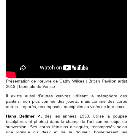
Présentation de l’œuvre de Cathy Wilkes | British Pavilion artist
2019 | Biennale de Venice
Il existe aussi d’autres œuvres utilisant la métaphore des
pantins, non plus comme des jouets, mais comme des corps
autres : réparés, recomposés, manipulés ou vidés de leur chair.
Hans Bellmer
,
dès les années 1930, utilise la poupée
(sculptures et photos) dans le champ de l’art comme objet de
subversion. Ses corps féminins disloqués, recomposés selon
une logique du désir et de la douleur, bouleversent les