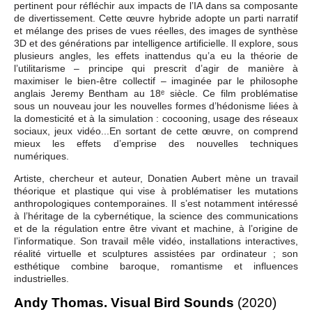
pertinent pour réfléchir aux impacts de l’IA dans sa composante
de divertissement. Cette œuvre hybride adopte un parti narratif
et mélange des prises de vues réelles, des images de synthèse
3D et des générations par intelligence artificielle. Il explore, sous
plusieurs angles, les effets inattendus qu’a eu la théorie de
l’utilitarisme – principe qui prescrit d’agir de manière à
maximiser le bien-être collectif – imaginée par le philosophe
anglais Jeremy Bentham au 18ᵉ siècle. Ce film problématise
sous un nouveau jour les nouvelles formes d’hédonisme liées à
la domesticité et à la simulation : cocooning, usage des réseaux
sociaux, jeux vidéo...En sortant de cette œuvre, on comprend
mieux les effets d’emprise des nouvelles techniques
numériques.
Artiste, chercheur et auteur, Donatien Aubert mène un travail
théorique et plastique qui vise à problématiser les mutations
anthropologiques contemporaines. Il s’est notamment intéressé
à l’héritage de la cybernétique, la science des communications
et de la régulation entre être vivant et machine, à l’origine de
l’informatique. Son travail mêle vidéo, installations interactives,
réalité virtuelle et sculptures assistées par ordinateur ; son
esthétique combine baroque, romantisme et influences
industrielles.
Andy Thomas. Visual Bird Sounds
(2020)