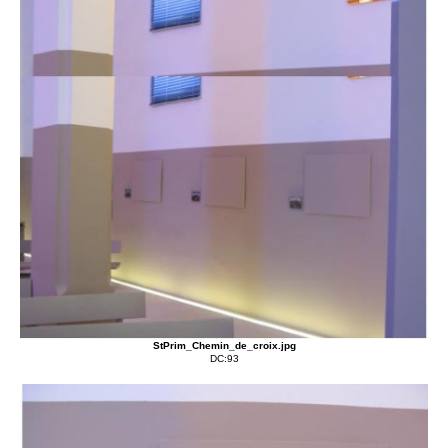
Événements
Sacré
Cousinages
StPrim_Chemin_de_croix.jpg
DC:93