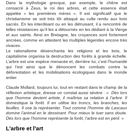
Dans la mythologie grecque, par exemple, le chêne est
consacré à Zeus, le roi des arbres, et cette essence était
appelée « les premières mères ». Il est significatif que le
christianisme se soit très tôt attaqué au culte rendu aux bois
sacrés. En les interdisant ou en les détruisant, il a rencontré de
telles résistances qu’il les a détournés en les dédiant à la Vierge
et aux saints. Ainsi en Bretagne, les croyances sont fortement
ancrées, comme en attestent les multiples légendes encore très
vivaces.
Le rationalisme désenchanta les religions et les bois, le
capitalisme organisa la destruction des forêts à grande échelle.
L’arbre est une espèce menacée et, derrière lui, c’est l’humanité
qui l’est ainsi que le dénoncent les combats contre la
déforestation et les mobilisations écologiques dans le monde
entier.
Claude Mollard, toujours lui, tout en restant dans le champ de la
réflexion artistique, dresse un constat aussi sévère : «
Dès lors
que l’homme devient artiste, il maîtrise sa relation à l’arbre. Il
domestique la forêt. Il en utilise les troncs, les branches, les
feuilles. Il ose la représenter. Tout comme l’homme de Lascaux
domine l’animal en le dessinant. Pour mieux le tuer sans doute.
»
Dès lors que l’homme représente la forêt, l’arbre est en péril.
L’arbre et l’art