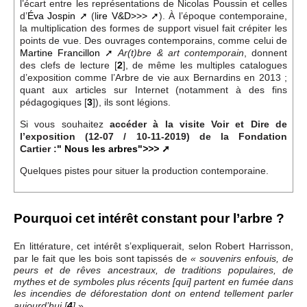
l’écart entre les représentations de Nicolas Poussin et celles
d’
Éva Jospin
(l
ire V&D>>>
). À l’époque contemporaine,
la multiplication des formes de support visuel fait crépiter les
points de vue. Des ouvrages contemporains, comme celui de
Martine Francillon
, donnent
Ar(t)bre & art contemporain
des clefs de lecture
[
2
]
, de même les multiples catalogues
d’exposition comme l’Arbre de vie aux Bernardins en 2013 ;
quant aux articles sur Internet (notamment à des fins
pédagogiques
[
3
]
), ils sont légions.
Si vous souhaitez
accéder à la visite Voir et Dire de
l’exposition (12-07 / 10-11-2019) de la Fondation
Cartier :
" Nous les arbres"
>>>
Quelques pistes pour situer la production contemporaine.
Pourquoi cet intérêt constant pour l’arbre ?
En littérature, cet intérêt s’expliquerait, selon Robert Harrisson,
par le fait que les bois sont tapissés de
« souvenirs enfouis, de
peurs et de rêves ancestraux, de traditions populaires, de
mythes et de symboles plus récents [qui] partent en fumée dans
les incendies de déforestation dont on entend tellement parler
».
aujourd’hui
[
4
]