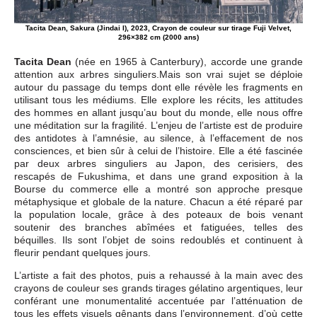
Tacita Dean, Sakura (Jindai I), 2023, Crayon de couleur sur tirage Fuji Velvet,
296×382 cm (2000 ans)
Tacita Dean
(née en 1965 à Canterbury), accorde une grande
attention aux arbres singuliers.Mais son vrai sujet se déploie
autour du passage du temps dont elle révèle les fragments en
utilisant tous les médiums. Elle explore les récits, les attitudes
des hommes en allant jusqu’au bout du monde, elle nous offre
une méditation sur la fragilité. L’enjeu de l’artiste est de produire
des antidotes à l’amnésie, au silence, à l’effacement de nos
consciences, et bien sûr à celui de l’histoire. Elle a été fascinée
par deux arbres singuliers au Japon, des cerisiers, des
rescapés de Fukushima, et dans une grand exposition à la
Bourse du commerce elle a montré son approche presque
métaphysique et globale de la nature. Chacun a été réparé par
la population locale, grâce à des poteaux de bois venant
soutenir des branches abîmées et fatiguées, telles des
béquilles. Ils sont l’objet de soins redoublés et continuent à
fleurir pendant quelques jours.
L’artiste a fait des photos, puis a rehaussé à la main avec des
crayons de couleur ses grands tirages gélatino argentiques, leur
conférant une monumentalité accentuée par l’atténuation de
tous les effets visuels gênants dans l’environnement, d’où cette