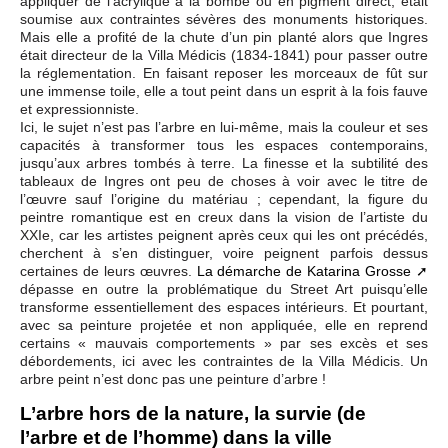
appliquer de l’acrylique à la bombe ou en pigment direct, était
soumise aux contraintes sévères des monuments historiques.
Mais elle a profité de la chute d’un pin planté alors que Ingres
était directeur de la Villa Médicis (1834-1841) pour passer outre
la réglementation. En faisant reposer les morceaux de fût sur
une immense toile, elle a tout peint dans un esprit à la fois fauve
et expressionniste.
Ici, le sujet n’est pas l’arbre en lui-même, mais la couleur et ses
capacités à transformer tous les espaces contemporains,
jusqu’aux arbres tombés à terre. La finesse et la subtilité des
tableaux de Ingres ont peu de choses à voir avec le titre de
l’œuvre sauf l’origine du matériau ; cependant, la figure du
peintre romantique est en creux dans la vision de l’artiste du
XXIe, car les artistes peignent après ceux qui les ont précédés,
cherchent à s’en distinguer, voire peignent parfois dessus
certaines de leurs œuvres.
La démarche de Katarina Grosse
dépasse en outre la problématique du Street Art puisqu’elle
transforme essentiellement des espaces intérieurs. Et pourtant,
avec sa peinture projetée et non appliquée, elle en reprend
certains « mauvais comportements » par ses excès et ses
débordements, ici avec les contraintes de la Villa Médicis. Un
arbre peint n’est donc pas une peinture d’arbre !
L’arbre hors de la nature, la survie (de
l’arbre et de l’homme) dans la ville