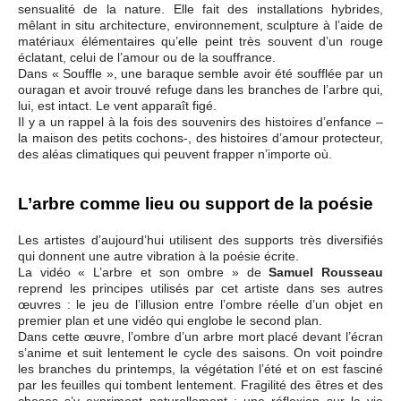
sensualité de la nature. Elle fait des installations hybrides,
mêlant in situ architecture, environnement, sculpture à l’aide de
matériaux élémentaires qu’elle peint très souvent d’un rouge
éclatant, celui de l’amour ou de la souffrance.
Dans « Souffle », une baraque semble avoir été soufflée par un
ouragan et avoir trouvé refuge dans les branches de l’arbre qui,
lui, est intact. Le vent apparaît figé.
Il y a un rappel à la fois des souvenirs des histoires d’enfance –
la maison des petits cochons-, des histoires d’amour protecteur,
des aléas climatiques qui peuvent frapper n’importe où.
L’arbre comme lieu ou support de la poésie
Les artistes d’aujourd’hui utilisent des supports très diversifiés
qui donnent une autre vibration à la poésie écrite.
La vidéo « L’arbre et son ombre » de
Samuel Rousseau
reprend les principes utilisés par cet artiste dans ses autres
œuvres : le jeu de l’illusion entre l’ombre réelle d’un objet en
premier plan et une vidéo qui englobe le second plan.
Dans cette œuvre, l’ombre d’un arbre mort placé devant l’écran
s’anime et suit lentement le cycle des saisons. On voit poindre
les branches du printemps, la végétation l’été et on est fasciné
par les feuilles qui tombent lentement. Fragilité des êtres et des
choses s’y expriment naturellement : une réflexion sur la vie