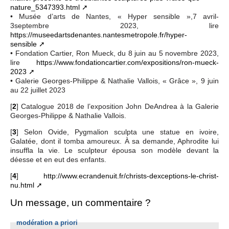
nature_5347393.html
• Musée d’arts de Nantes, « Hyper sensible »,7 avril-
3septembre 2023, lire
https://museedartsdenantes.nantesmetropole.fr/hyper-
sensible
• Fondation Cartier, Ron Mueck, du 8 juin au 5 novembre 2023,
lire
https://www.fondationcartier.com/expositions/ron-mueck-
2023
• Galerie Georges-Philippe & Nathalie Vallois, « Grâce », 9 juin
au 22 juillet 2023
[
2
]
Catalogue 2018 de l’exposition John DeAndrea à la Galerie
Georges-Philippe & Nathalie Vallois.
[
3
]
Selon Ovide, Pygmalion sculpta une statue en ivoire,
Galatée, dont il tomba amoureux. À sa demande, Aphrodite lui
insuffla la vie. Le sculpteur épousa son modèle devant la
déesse et en eut des enfants.
[
4
]
http://www.ecrandenuit.fr/christs-dexceptions-le-christ-
nu.html
Un message, un commentaire ?
modération a priori