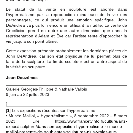
Le statut de la vérité en sculpture est abordé dans
l’hyperréalisme par la reproduction minutieuse de la vie des
personnages, ce qui produit une émotion spécifique. John
DeAndrea va plus loin encore en utilisant la nudité. La vérité de
Crucifixion prend en outre une autre dimension que dans la
représentation d’Adam et Ève car l’artiste tente d’approcher la
vie jusqu’à son point ultime.
Cette exposition présente probablement les dernières pièces de
John DeAndrea, car son état physique ne lui permet plus de
faire de la sculpture. La fin du sculpteur est un autre aspect de
la vérité en sculpture.
Jean Deuzèmes
Galerie Georges-Philippe & Nathalie Vallois
9 juin au 22 juillet 2023
)
[
1
]
Les expositions récentes sur l’hyperréalisme :
• Musée Maillol, « Hyperréalisme », 8 septembre 2022 – 5 mars
2023. Lire
https://www.francetvinfo.fr/culture/arts-
expos/sculpture/dans-son-exposition-hyperrealisme-le-musee-
maillol-presente-de-troublantes-sculptures-plus-vraies-que-