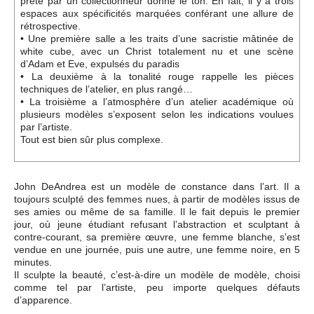
prêté par un collectionneur donne le ton. En fait, il y a trois
espaces aux spécificités marquées conférant une allure de
rétrospective.
• Une première salle a les traits d’une sacristie mâtinée de
white cube, avec un Christ totalement nu et une scène
d’Adam et Eve, expulsés du paradis
• La deuxième à la tonalité rouge rappelle les pièces
techniques de l’atelier, en plus rangé…
• La troisième a l’atmosphère d’un atelier académique où
plusieurs modèles s’exposent selon les indications voulues
par l’artiste.
Tout est bien sûr plus complexe.
John DeAndrea est un modèle de constance dans l’art. Il a
toujours sculpté des femmes nues, à partir de modèles issus de
ses amies ou même de sa famille. Il le fait depuis le premier
jour, où jeune étudiant refusant l’abstraction et sculptant à
contre-courant, sa première œuvre, une femme blanche, s’est
vendue en une journée, puis une autre, une femme noire, en 5
minutes.
Il sculpte la beauté, c’est-à-dire un modèle de modèle, choisi
comme tel par l’artiste, peu importe quelques défauts
d’apparence.