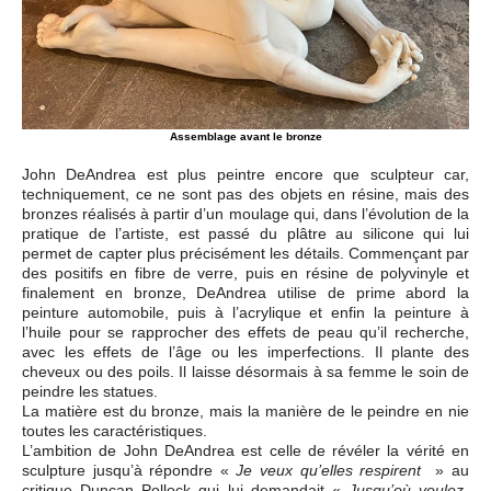
Assemblage avant le bronze
John DeAndrea est plus peintre encore que sculpteur car,
techniquement, ce ne sont pas des objets en résine, mais des
bronzes réalisés à partir d’un moulage qui, dans l’évolution de la
pratique de l’artiste, est passé du plâtre au silicone qui lui
permet de capter plus précisément les détails. Commençant par
des positifs en fibre de verre, puis en résine de polyvinyle et
finalement en bronze, DeAndrea utilise de prime abord la
peinture automobile, puis à l’acrylique et enfin la peinture à
l’huile pour se rapprocher des effets de peau qu’il recherche,
avec les effets de l’âge ou les imperfections. Il plante des
cheveux ou des poils. Il laisse désormais à sa femme le soin de
peindre les statues.
La matière est du bronze, mais la manière de le peindre en nie
toutes les caractéristiques.
L’ambition de John DeAndrea est celle de révéler la vérité en
sculpture jusqu’à répondre «
» au
Je veux qu’elles respirent
critique Duncan Pollock qui lui demandait «
Jusqu’où voulez-