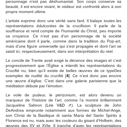
personnage n’est pas déshumanisé. Son corps conserve sa
beauté, il est encore vivant, le visiteur est confronté alors à son
propre moment ultime.
L’artiste exprime donc une vérité sans fard. Il balaye toutes les
représentations édulcorées de la crucifixion. Il parle de la
souffrance et rend compte de l’humanité du Christ, peu importe
sa croyance. Ce n’est pas d’un personnage de la société
américaine dont il parle, comme dans la tradition du Pop-art,
mais d’une figure universelle qui s’est propagée et dont l’art se
saisit ici, respectueusement, dans son interprétation du réel.
Le concile de Trente avait exigé la décence des images et c’est
progressivement que l’Église a interdit les représentations du
Crucifié nu, bien qu’il existe de belles œuvres de ce typeDes
exemples de nudité du crucifié
[
4
]
. Ce n’est donc pas encore
une œuvre d’église. C’est dans une galerie parisienne que la
méditation débute par l’émotion.
Le voile de pudeur, le périzonium, est alors devenu un
marqueur de l’histoire de l’art, comme l’a montré brillamment
Jacqueline Salmon (
Lire V&D
). La sculpture de John
DeAndrea emprunte notamment aux formes de Michel-Ange,
son Christ de la Basilique di santa Maria del Santo Spirito à
Florence est nu, mais avec les couleurs du gisant d’Holbein, des
œuvres des XV et XVIe. Il tranche d’avec les représentations