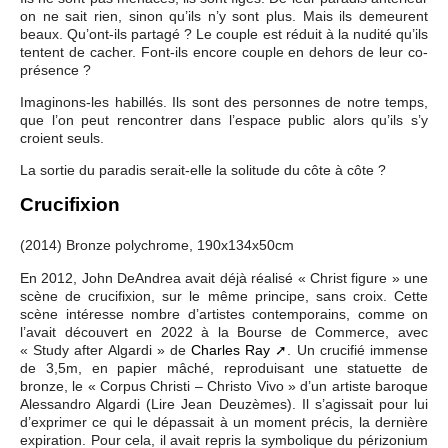
on ne sait rien, sinon qu’ils n’y sont plus. Mais ils demeurent
beaux. Qu’ont-ils partagé ? Le couple est réduit à la nudité qu’ils
tentent de cacher. Font-ils encore couple en dehors de leur co-
présence ?
Imaginons-les habillés. Ils sont des personnes de notre temps,
que l’on peut rencontrer dans l’espace public alors qu’ils s’y
croient seuls.
La sortie du paradis serait-elle la solitude du côte à côte ?
Crucifixion
(2014) Bronze polychrome, 190x134x50cm
En 2012, John DeAndrea avait déjà réalisé « Christ figure » une
scène de crucifixion, sur le même principe, sans croix. Cette
scène intéresse nombre d’artistes contemporains, comme on
l’avait découvert en 2022 à la Bourse de Commerce, avec
« Study after Algardi » de
Charles Ray
. Un crucifié immense
de 3,5m, en papier mâché, reproduisant une statuette de
bronze, le « Corpus Christi – Christo Vivo » d’un artiste baroque
Alessandro Algardi (Lire Jean Deuzèmes). Il s’agissait pour lui
d’exprimer ce qui le dépassait à un moment précis, la dernière
expiration. Pour cela, il avait repris la symbolique du périzonium