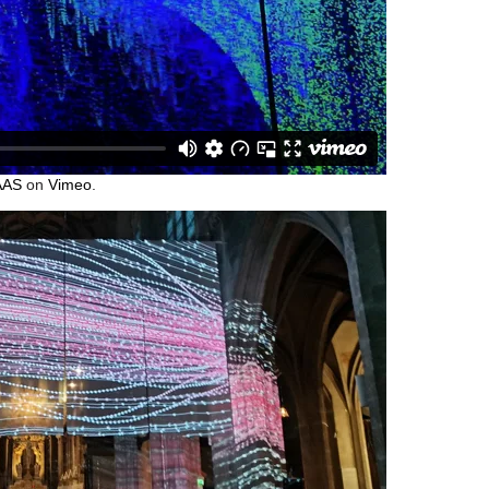
AAS
on
Vimeo
.