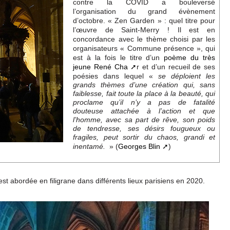
contre la COVID a bouleversé
l’organisation du grand évènement
d’octobre. « Zen Garden » : quel titre pour
l’œuvre de Saint-Merry ! Il est en
concordance avec le thème choisi par les
organisateurs « Commune présence », qui
est à la fois le titre d’un
poème du très
jeune René Cha
r et d’un recueil de ses
poésies dans lequel «
se déploient les
grands thèmes d’une création qui, sans
faiblesse, fait toute la place à la beauté, qui
proclame qu’il n’y a pas de fatalité
douteuse attachée à l’action et que
l’homme, avec sa part de rêve, son poids
de tendresse, ses désirs fougueux ou
fragiles, peut sortir du chaos, grandi et
» (
Georges Blin
)
inentamé.
 est abordée en filigrane dans différents lieux parisiens en 2020.