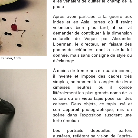
elles venaient de quitter le champ de la
photo.
Après avoir participé à la guerre aux
Indes et en Asie, terres où il revint
volontiers bien plus tard, il se vit
demander de contribuer à la dimension
culturelle de Vogue par Alexander
Liberman, le directeur, en faisant des
photos de célébrités, dont la liste lui fut
donnée, mais sans consigne de style ou
transfer, 1985
d’éclairage.
À moins de trente ans et quasi inconnu,
il invente et impose des cadres très
simples, notamment les angles de deux
cimaises neutres où il coince
littéralement les plus grands noms de la
culture ou un vieux tapis posé sur des
caisses. Deux objets, ce tapis usé et
son appareil photographique, mis en
scène dans l’exposition suscitent une
forte émotion.
Les portraits dépouillés, parfois
austères, reflètent sa vision de l’après-