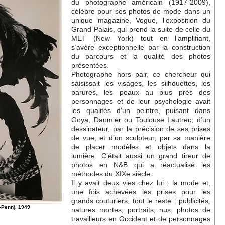
du photographe américain (1917-2009),
célèbre pour ses photos de mode dans un
unique magazine, Vogue, l’exposition du
Grand Palais, qui prend la suite de celle du
MET (New York) tout en l’amplifiant,
s’avère exceptionnelle par la construction
du parcours et la qualité des photos
présentées.
Photographe hors pair, ce chercheur qui
saisissait les visages, les silhouettes, les
parures, les peaux au plus près des
personnages et de leur psychologie avait
les qualités d’un peintre, puisant dans
Goya, Daumier ou Toulouse Lautrec, d’un
dessinateur, par la précision de ses prises
de vue, et d’un sculpteur, par sa manière
de placer modèles et objets dans la
lumière. C’était aussi un grand tireur de
photos en N&B qui a réactualisé les
méthodes du XIXe siècle.
Il y avait deux vies chez lui : la mode et,
une fois achevées les prises pour les
grands couturiers, tout le reste : publicités,
-Penn), 1949
natures mortes, portraits, nus, photos de
travailleurs en Occident et de personnages