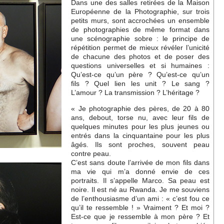
Dans une des salles retirées de la Maison
Européenne de la Photographie, sur trois
petits murs, sont accrochées un ensemble
de photographies de même format dans
une scénographie sobre : le principe de
répétition permet de mieux révéler l’unicité
de chacune des photos et de poser des
questions universelles et si humaines :
Qu’est-ce qu’un père ? Qu’est-ce qu’un
fils ? Quel lien les unit ? Le sang ?
L’amour ? La transmission ? L’héritage ?
« Je photographie des pères, de 20 à 80
ans, debout, torse nu, avec leur fils de
quelques minutes pour les plus jeunes ou
entrés dans la cinquantaine pour les plus
âgés. Ils sont proches, souvent peau
contre peau.
C’est sans doute l’arrivée de mon fils dans
ma vie qui m’a donné envie de ces
portraits. Il s’appelle Marco. Sa peau est
noire. Il est né au Rwanda. Je me souviens
de l’enthousiasme d’un ami : « c’est fou ce
qu’il te ressemble ! » Vraiment ? Et moi ?
Est-ce que je ressemble à mon père ? Et