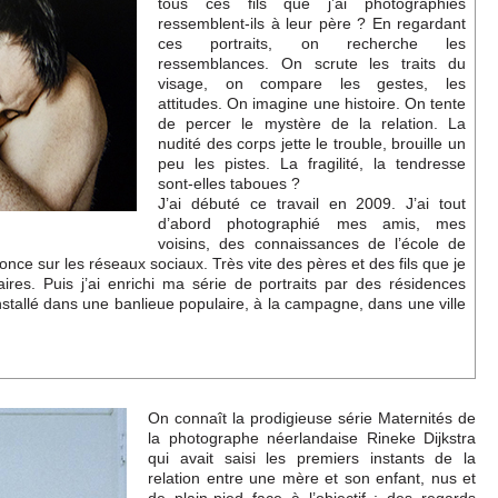
tous ces fils que j’ai photographiés
ressemblent-ils à leur père ? En regardant
ces portraits, on recherche les
ressemblances. On scrute les traits du
visage, on compare les gestes, les
attitudes. On imagine une histoire. On tente
de percer le mystère de la relation. La
nudité des corps jette le trouble, brouille un
peu les pistes. La fragilité, la tendresse
sont-elles taboues ?
J’ai débuté ce travail en 2009. J’ai tout
d’abord photographié mes amis, mes
voisins, des connaissances de l’école de
once sur les réseaux sociaux. Très vite des pères et des fils que je
ires. Puis j’ai enrichi ma série de portraits par des résidences
installé dans une banlieue populaire, à la campagne, dans une ville
On connaît la prodigieuse série Maternités de
la photographe néerlandaise Rineke Dijkstra
qui avait saisi les premiers instants de la
relation entre une mère et son enfant, nus et
de plain-pied face à l’objectif : des regards