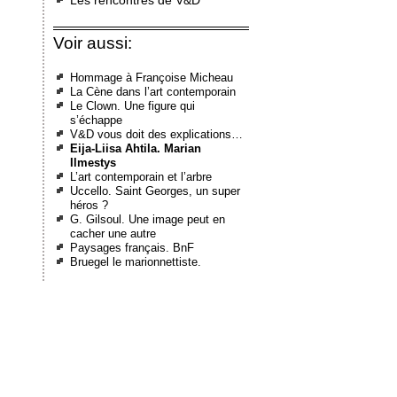
Les rencontres de V&D
Voir aussi:
Hommage à Françoise Micheau
La Cène dans l’art contemporain
Le Clown. Une figure qui
s’échappe
V&D vous doit des explications…
Eija-Liisa Ahtila. Marian
Ilmestys
L’art contemporain et l’arbre
Uccello. Saint Georges, un super
héros ?
G. Gilsoul. Une image peut en
cacher une autre
Paysages français. BnF
Bruegel le marionnettiste.