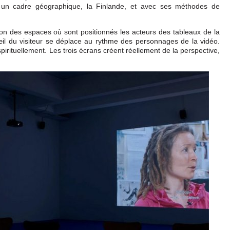
-, un cadre géographique, la Finlande, et avec ses méthodes de
ion des espaces où sont positionnés les acteurs des tableaux de la
l du visiteur se déplace au rythme des personnages de la vidéo.
irituellement. Les trois écrans créent réellement de la perspective,