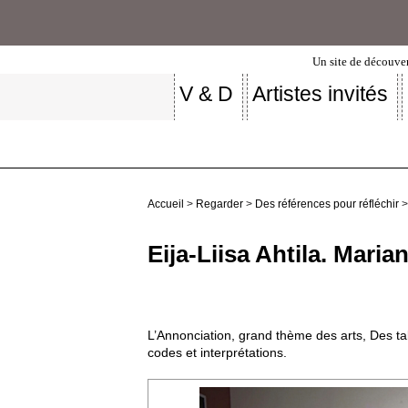
Un site de découver
V & D
Artistes invités
Accueil
>
Regarder
>
Des références pour réfléchir
>
Eija-Liisa Ahtila. Maria
L’Annonciation, grand thème des arts, Des tabl
codes et interprétations.