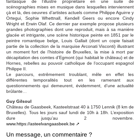
fantasque de l’illustre propriétaire en une suite de
scénographies mises en musique dans lesquelles interviennent
çà et là, des oeuvres d’artistes actuels comme Philippe Aguirre y
Ortegui, Sophie Whettnall, Kendell Geers ou encore Cindy
Wright et Erwin Olaf. Ce dernier par exemple propose plusieurs
grandes photographies dont une reproduit, mais à sa manière
glacée et intrigante, une scène historique peinte en 1851 par le
peintre romantique belge, Louis Gallait (dont un copie faisait
partie de la collection de la marquise Arconati Visconti) illustrant
un moment fort de l’histoire de Bruxelles, la mise à mort par
décapitation des comtes d’Egmont (qui habitait le château) et de
Hornes, rebelles au pouvoir catholique de l‘occupant espagnol
Philippe II.
Le parcours, extrêmement troublant, mêle en effet les
différentes temporalités tout en les ramenant aux
questionnements qui demeurent, évidemment, d’une actualité
brûlante…
Guy Gilsoul
Château de Gaasbeek, Kasteelstraat 40 à 1750 Lennik (8 km de
Bruxelles). Tous les jours sauf lundi de 10h à 18h. L’exposition
dure jusqu’au 2 novembre.
www.https://asteelvangaasbeek.be
Un message, un commentaire ?