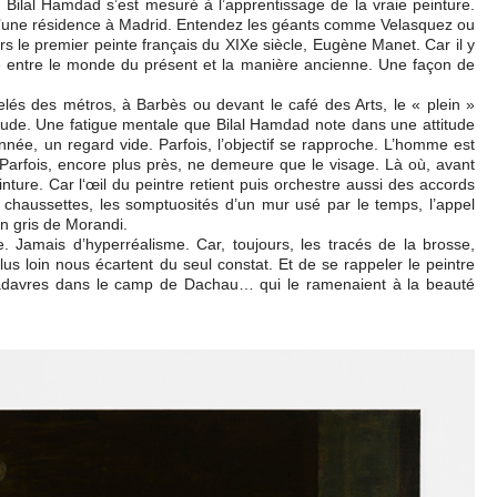
 Bilal Hamdad s’est mesuré à l’apprentissage de la vraie peinture.
’une résidence à Madrid. Entendez les géants comme Velasquez ou
rs le premier peinte français du XIXe siècle, Eugène Manet. Car il y
e entre le monde du présent et la manière ancienne. Une façon de
elés des métros, à Barbès ou devant le café des Arts, le « plein »
tude. Une fatigue mentale que Bilal Hamdad note dans une attitude
ée, un regard vide. Parfois, l’objectif se rapproche. L’homme est
Parfois, encore plus près, ne demeure que le visage. Là où, avant
nture. Car l‘œil du peintre retient puis orchestre aussi des accords
 chaussettes, les somptuosités d’un mur usé par le temps, l’appel
un gris de Morandi.
e. Jamais d’hyperréalisme. Car, toujours, les tracés de la brosse,
 plus loin nous écartent du seul constat. Et de se rappeler le peintre
davres dans le camp de Dachau… qui le ramenaient à la beauté