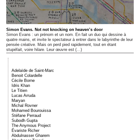
Événements
Sacré
Simon Evans. Not not knocking on heaven’s door
Simon Evans : un prénom et un nom. En fait un duo qui dessine à
quatre mains, et invite le spectateur à entrer dans le labyrinthe de leur
Cousinages
pensée créative. Mais on perd pied rapidement, tout en étant
stupéfait, voire hilare. Leur œuvre est (…)
Adelaïde de Saint-Marc
Benoit Colardelle
Cécile Borne
Idris Khan
Le Titien
Lucas Arruda
Maryan
Michal Rovner
Mohamed Bourouissa
Stéfane Perraud
Subodh Gupta
The Anymous Project
Évariste Richer
Abdulnasser Gharem