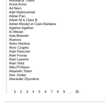
Aboubacar Traoré
Achot Achot
Ad Nesn
Adel Abdessemed
Adrian Paci
Adrien M & Claire B.
Adrien Mondot et Claire Bardaine
Agathon Agathon
Ai Weiwei
Aida Muluneh
Akarova
Akiko Hoshina
Akos Czigany
Alain Fleischer
Alain Fouray
Alain Laverne
Alain Volut
Alba D’Urbano
Alejandro Tobon
Alex Jordan
Alexander Zhyvotkov
1
2
3
4
5
6
7
8
9
…
20