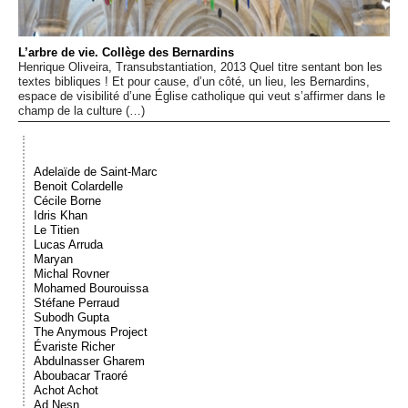
Événements
L’arbre de vie. Collège des Bernardins
Sacré
Henrique Oliveira, Transubstantiation, 2013 Quel titre sentant bon les
textes bibliques ! Et pour cause, d’un côté, un lieu, les Bernardins,
espace de visibilité d’une Église catholique qui veut s’affirmer dans le
champ de la culture (…)
Cousinages
Adelaïde de Saint-Marc
Benoit Colardelle
Cécile Borne
Idris Khan
Le Titien
Lucas Arruda
Maryan
Michal Rovner
Mohamed Bourouissa
Stéfane Perraud
Subodh Gupta
The Anymous Project
Évariste Richer
Abdulnasser Gharem
Aboubacar Traoré
Achot Achot
Ad Nesn