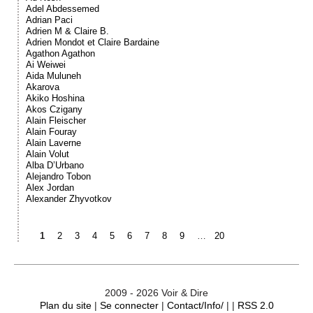
Adel Abdessemed
Adrian Paci
Adrien M & Claire B.
Adrien Mondot et Claire Bardaine
Agathon Agathon
Ai Weiwei
Aida Muluneh
Akarova
Akiko Hoshina
Akos Czigany
Alain Fleischer
Alain Fouray
Alain Laverne
Alain Volut
Alba D’Urbano
Alejandro Tobon
Alex Jordan
Alexander Zhyvotkov
1
2
3
4
5
6
7
8
9
…
20
2009 - 2026 Voir & Dire
Plan du site
|
Se connecter
|
Contact/Info/
| |
RSS 2.0