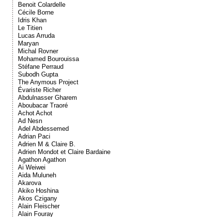
Benoit Colardelle
Cécile Borne
Idris Khan
Le Titien
Lucas Arruda
Maryan
Michal Rovner
Mohamed Bourouissa
Stéfane Perraud
Subodh Gupta
The Anymous Project
Évariste Richer
Abdulnasser Gharem
Aboubacar Traoré
Achot Achot
Ad Nesn
Adel Abdessemed
Adrian Paci
Adrien M & Claire B.
Adrien Mondot et Claire Bardaine
Agathon Agathon
Ai Weiwei
Aida Muluneh
Akarova
Akiko Hoshina
Akos Czigany
Alain Fleischer
Alain Fouray