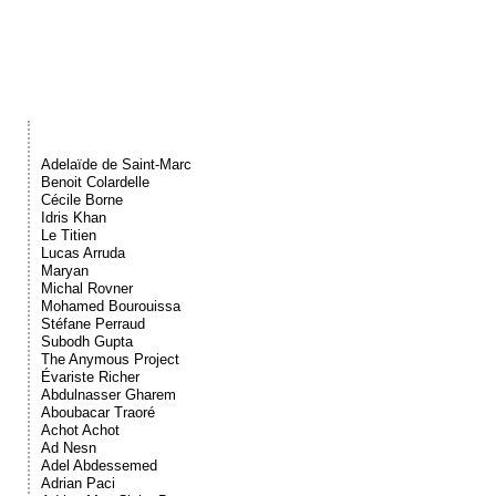
Événements
Sacré
Cousinages
Adelaïde de Saint-Marc
Benoit Colardelle
Cécile Borne
Idris Khan
Le Titien
Lucas Arruda
Maryan
Michal Rovner
Mohamed Bourouissa
Stéfane Perraud
Subodh Gupta
The Anymous Project
Évariste Richer
Abdulnasser Gharem
Aboubacar Traoré
Achot Achot
Ad Nesn
Adel Abdessemed
Adrian Paci