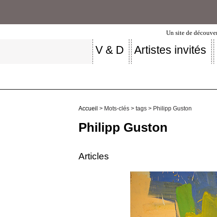
Un site de découver
V & D
Artistes invités
Accueil
> Mots-clés > tags > Philipp Guston
Philipp Guston
Articles