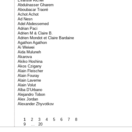
Évariste Richer
Abdulnasser Gharem
Aboubacar Traoré
Achot Achot
Ad Nesn
Adel Abdessemed
Adrian Paci
Adrien M & Claire B.
Adrien Mondot et Claire Bardaine
Agathon Agathon
Ai Weiwei
Aida Muluneh
Akarova
Akiko Hoshina
Akos Czigany
Alain Fleischer
Alain Fouray
Alain Laverne
Alain Volut
Alba D’Urbano
Alejandro Tobon
Alex Jordan
Alexander Zhyvotkov
1
2
3
4
5
6
7
8
9
…
20