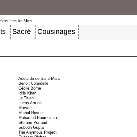
-Merry-hors-les-Murs
ts
Sacré
Cousinages
Adelaïde de Saint-Marc
Benoit Colardelle
Cécile Borne
Idris Khan
Le Titien
Lucas Arruda
Maryan
Michal Rovner
Mohamed Bourouissa
Stéfane Perraud
Subodh Gupta
The Anymous Project