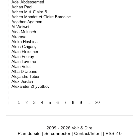
Adel Abdessemed
Adrian Paci
Adrien M & Claire B.
Adrien Mondot et Claire Bardaine
Agathon Agathon
Ai Weiwei
Aida Muluneh
Akarova
Akiko Hoshina
Akos Czigany
Alain Fleischer
Alain Fouray
Alain Laverne
Alain Volut
Alba D’Urbano
Alejandro Tobon
Alex Jordan
Alexander Zhyvotkov
1
2
3
4
5
6
7
8
9
…
20
2009 - 2026 Voir & Dire
Plan du site
|
Se connecter
|
Contact/Info/
| |
RSS 2.0