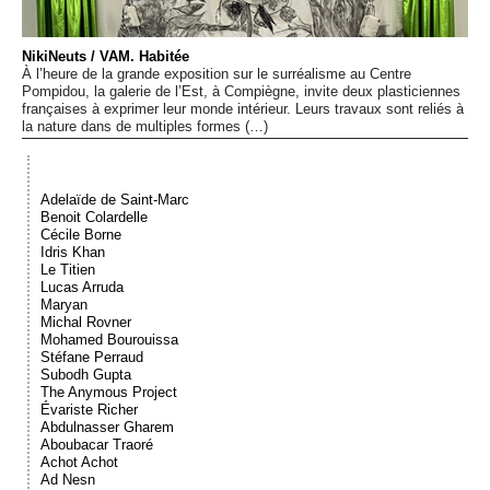
Événements
NikiNeuts / VAM. Habitée
À l’heure de la grande exposition sur le surréalisme au Centre
Sacré
Pompidou, la galerie de l’Est, à Compiègne, invite deux plasticiennes
françaises à exprimer leur monde intérieur. Leurs travaux sont reliés à
la nature dans de multiples formes (…)
Cousinages
Adelaïde de Saint-Marc
Benoit Colardelle
Cécile Borne
Idris Khan
Le Titien
Lucas Arruda
Maryan
Michal Rovner
Mohamed Bourouissa
Stéfane Perraud
Subodh Gupta
The Anymous Project
Évariste Richer
Abdulnasser Gharem
Aboubacar Traoré
Achot Achot
Ad Nesn