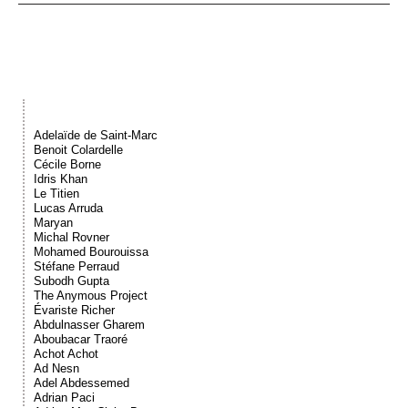
Événements
Sacré
Cousinages
Adelaïde de Saint-Marc
Benoit Colardelle
Cécile Borne
Idris Khan
Le Titien
Lucas Arruda
Maryan
Michal Rovner
Mohamed Bourouissa
Stéfane Perraud
Subodh Gupta
The Anymous Project
Évariste Richer
Abdulnasser Gharem
Aboubacar Traoré
Achot Achot
Ad Nesn
Adel Abdessemed
Adrian Paci