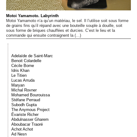
Événements
Motoi Yamamoto. Labyrinth
Motoi Yamamoto n’a qu’un matériau, le sel. Il l’utilise soit sous forme
Sacré
de grains fins qu’il répand avec une bouteille souple à douille, soit
sous forme de briques chauffées et durcies. C’est le lieu et la
commande qui ensuite contraignent la (…)
Cousinages
Adelaïde de Saint-Marc
Benoit Colardelle
Cécile Borne
Idris Khan
Le Titien
Lucas Arruda
Maryan
Michal Rovner
Mohamed Bourouissa
Stéfane Perraud
Subodh Gupta
The Anymous Project
Évariste Richer
Abdulnasser Gharem
Aboubacar Traoré
Achot Achot
Ad Nesn