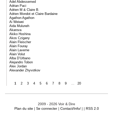
Adel Abdessemed
Adrian Paci
Adrien M & Claire B.
Adrien Mondot et Claire Bardaine
Agathon Agathon
Ai Weiwei
Aida Muluneh
Akarova
Akiko Hoshina
Akos Czigany
Alain Fleischer
Alain Fouray
Alain Laverne
Alain Volut
Alba D’Urbano
Alejandro Tobon
Alex Jordan
Alexander Zhyvotkov
1
2
3
4
5
6
7
8
9
…
20
2009 - 2026 Voir & Dire
Plan du site
|
Se connecter
|
Contact/Info/
| |
RSS 2.0