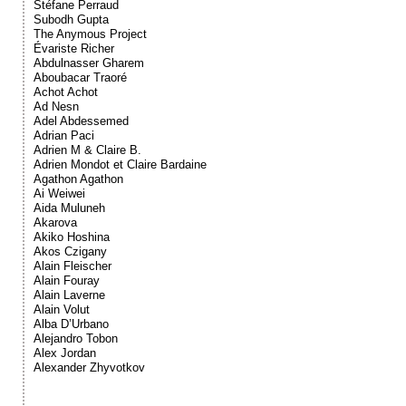
Stéfane Perraud
Subodh Gupta
The Anymous Project
Évariste Richer
Abdulnasser Gharem
Aboubacar Traoré
Achot Achot
Ad Nesn
Adel Abdessemed
Adrian Paci
Adrien M & Claire B.
Adrien Mondot et Claire Bardaine
Agathon Agathon
Ai Weiwei
Aida Muluneh
Akarova
Akiko Hoshina
Akos Czigany
Alain Fleischer
Alain Fouray
Alain Laverne
Alain Volut
Alba D’Urbano
Alejandro Tobon
Alex Jordan
Alexander Zhyvotkov