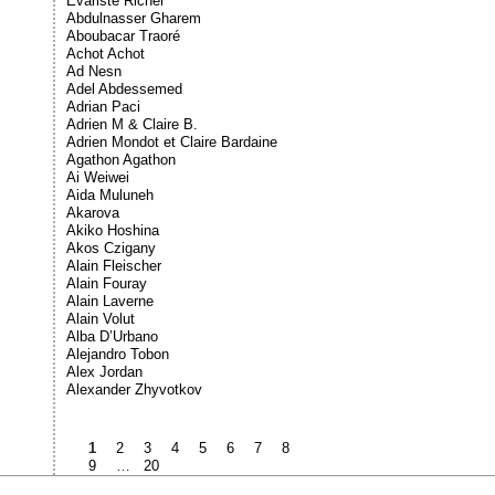
Évariste Richer
Abdulnasser Gharem
Aboubacar Traoré
Achot Achot
Ad Nesn
Adel Abdessemed
Adrian Paci
Adrien M & Claire B.
Adrien Mondot et Claire Bardaine
Agathon Agathon
Ai Weiwei
Aida Muluneh
Akarova
Akiko Hoshina
Akos Czigany
Alain Fleischer
Alain Fouray
Alain Laverne
Alain Volut
Alba D’Urbano
Alejandro Tobon
Alex Jordan
Alexander Zhyvotkov
1
2
3
4
5
6
7
8
9
…
20