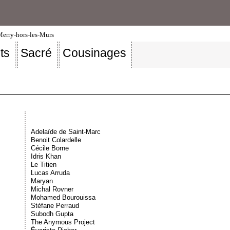
-Merry-hors-les-Murs
ts
Sacré
Cousinages
Adelaïde de Saint-Marc
Benoit Colardelle
Cécile Borne
Idris Khan
Le Titien
Lucas Arruda
Maryan
Michal Rovner
Mohamed Bourouissa
Stéfane Perraud
Subodh Gupta
The Anymous Project