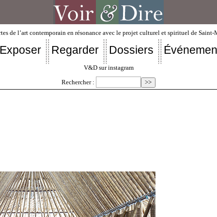
tes de l’art contemporain en résonance avec le projet culturel et spirituel de Saint
Exposer
Regarder
Dossiers
Événemen
V&D sur instagram
Rechercher :