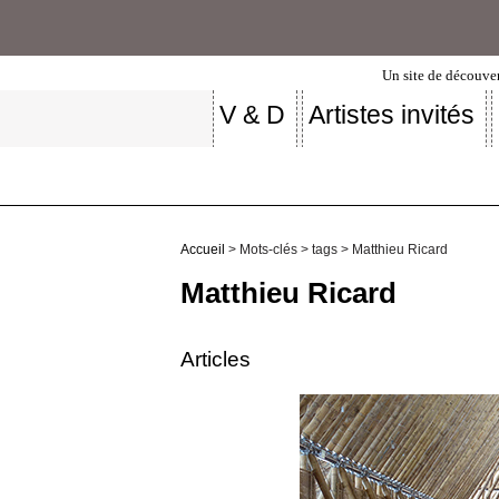
Un site de découver
V & D
Artistes invités
Accueil
> Mots-clés > tags > Matthieu Ricard
Matthieu Ricard
Articles