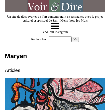
Un site de découvertes de l’art contemporain en résonance avec le projet
culturel et spirituel de Saint-Merry-hors-les-Murs
☰
V & D
V&D sur instagram
Rechercher :
Artistes invités
Maryan
Exposer
Articles
Regarder
Dossiers