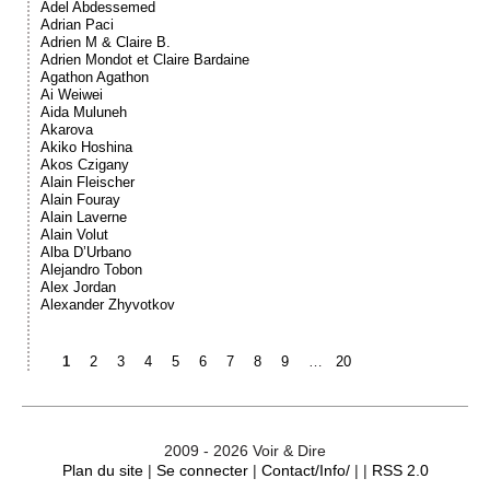
Adel Abdessemed
Adrian Paci
Adrien M & Claire B.
Adrien Mondot et Claire Bardaine
Agathon Agathon
Ai Weiwei
Aida Muluneh
Akarova
Akiko Hoshina
Akos Czigany
Alain Fleischer
Alain Fouray
Alain Laverne
Alain Volut
Alba D’Urbano
Alejandro Tobon
Alex Jordan
Alexander Zhyvotkov
1
2
3
4
5
6
7
8
9
…
20
2009 - 2026 Voir & Dire
Plan du site
|
Se connecter
|
Contact/Info/
| |
RSS 2.0