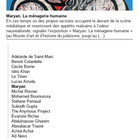
Événements
Maryan. La ménagerie humaine
En ces temps où des propos racistes occupent le devant de la scène
Sacré
médiatique et nourrissent des appétits malsains à l’odeur
nauséabonde, signaler l’exposition « Maryan. La ménagerie humaine »
(au Musée d’art et d’histoire du judaïsme, jusqu’au (…)
Cousinages
Adelaïde de Saint-Marc
Benoit Colardelle
Cécile Borne
Idris Khan
Le Titien
Lucas Arruda
Maryan
Michal Rovner
Mohamed Bourouissa
Stéfane Perraud
Subodh Gupta
The Anymous Project
Évariste Richer
Abdulnasser Gharem
Aboubacar Traoré
Achot Achot
Ad Nesn