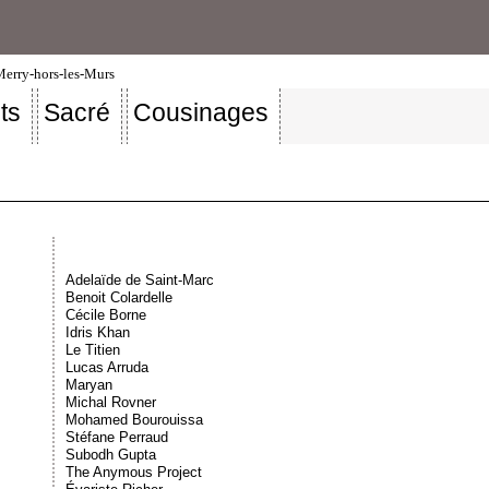
-Merry-hors-les-Murs
ts
Sacré
Cousinages
Adelaïde de Saint-Marc
Benoit Colardelle
Cécile Borne
Idris Khan
Le Titien
Lucas Arruda
Maryan
Michal Rovner
Mohamed Bourouissa
Stéfane Perraud
Subodh Gupta
The Anymous Project