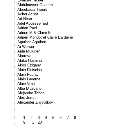
Évariste Richer
Abdulnasser Gharem
Aboubacar Traoré
Achot Achot
Ad Nesn
Adel Abdessemed
Adrian Paci
Adrien M & Claire B.
Adrien Mondot et Claire Bardaine
Agathon Agathon
Ai Weiwei
Aida Muluneh
Akarova
Akiko Hoshina
Akos Czigany
Alain Fleischer
Alain Fouray
Alain Laverne
Alain Volut
Alba D’Urbano
Alejandro Tobon
Alex Jordan
Alexander Zhyvotkov
1
2
3
4
5
6
7
8
9
…
20