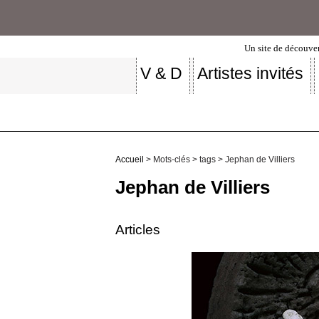
Un site de découver
V & D
Artistes invités
Accueil
> Mots-clés > tags > Jephan de Villiers
Jephan de Villiers
Articles