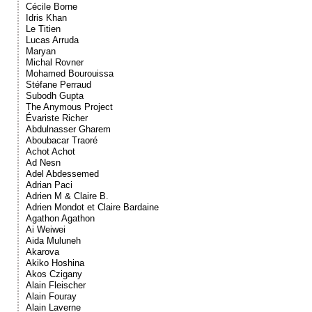
Cécile Borne
Idris Khan
Le Titien
Lucas Arruda
Maryan
Michal Rovner
Mohamed Bourouissa
Stéfane Perraud
Subodh Gupta
The Anymous Project
Évariste Richer
Abdulnasser Gharem
Aboubacar Traoré
Achot Achot
Ad Nesn
Adel Abdessemed
Adrian Paci
Adrien M & Claire B.
Adrien Mondot et Claire Bardaine
Agathon Agathon
Ai Weiwei
Aida Muluneh
Akarova
Akiko Hoshina
Akos Czigany
Alain Fleischer
Alain Fouray
Alain Laverne