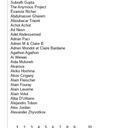
Subodh Gupta
The Anymous Project
Évariste Richer
Abdulnasser Gharem
Aboubacar Traoré
Achot Achot
Ad Nesn
Adel Abdessemed
Adrian Paci
Adrien M & Claire B.
Adrien Mondot et Claire Bardaine
Agathon Agathon
Ai Weiwei
Aida Muluneh
Akarova
Akiko Hoshina
Akos Czigany
Alain Fleischer
Alain Fouray
Alain Laverne
Alain Volut
Alba D’Urbano
Alejandro Tobon
Alex Jordan
Alexander Zhyvotkov
1
2
3
4
5
6
7
8
9
…
20