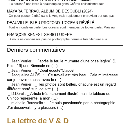
Il a adressé une lettre à beaucoup de gens Chères collectionneuses,...
MAYARA FERRÃO. ALBUM DE DESOUBLI (2024)
On peut passer à côté sans le voir, mais rapidement on revient sur ses pas...
DEAUVILLE. BLEU PROFOND. L’OCEAN RÉVÉLÉ
Tout le monde en parle. Les océans sont menacés de toutes parts. Mais au...
FRANÇOIS KENESI. SERIO LUDERE
Si vous ne connaissez pas ce photographe, formé à l’architecture et à...
Derniers commentaires
_ Jean Verrier :
_ "après le feu le murmure d’une brise légère" (1
Rois, 19) une Biennale en (…)
_ Jean Verrier :
_ "L’oeil écoute"Claudel
_ Jacqueline ALOS :
_ Ce travail est très beau. Cela m’intéresse
car je travaille aussi avec le (…)
_ Jean Verrier :
_ Tes photos sont belles, chacune est un regard
différent porté sur l’oeuvre (…)
_ D.Dorel :
_ Article très richement illustré mais le tableau de
Chirico représente, à mon (…)
_ michelle Rousselin :
_ Je suis passionnée par la photographie .
J’ai découvert il y a plusieurs (…)
La lettre de V & D