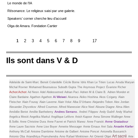
Le monde de l’IA
Résonance. Le religieux saisi par une galerie.
Speakers’ corner cherche lieu d’accueil
Olga de Amara. Fondation Cartier
1
2
3
4
5
6
7
8
9
17
Ils sont dans V & D
Adelaïde de Saint-Marc
Benoit Colardelle
Cécile Borne
Idris Khan
Le Titien
Lucas Arruda
Maryan
Michal Rovner
Mohamed Bourouissa
Subodh Gupta
The Anymous Project
Évariste Richer
Achot Achot
Ad Nesn
Adel Abdessemed
Adrian Paci
Adrien M & Claire B.
Adrien Mondot et
Ai Weiwei
Claire Bardaine
Agathon Agathon
Akarova
Akiko Hoshina
Akos Czigany
Alain
Fleischer
Alain Fouray
Alain Laverne
Alain Volut
Alba D’Urbano
Alejandro Tobon
Alex Jordan
Alexander Zhyvotkov
Alfred Courmes
Alfred Manessier
Alice Neel
Alioune Diagne
Alma Allen
Andres Serrano.
Amédée Beriot
Amélie Barthelemy
Andreï Filippov
Andy Guérif
Andy Warhol
Angelica Mesiti
Angelika Markul
Angélique Lefèvre
Anish Kapoor
Anna Simone Wallinger
Anne
Anne Gratadour
B.Sollis
Anne Christine Dura
Anne Favret et Patrick Manez
Anne Franski
Anselm Kiefer
Anne Laure Sacriste
Anne Lise Boyer
Annette Messager
Annie Ernaux
Anri Sala
Anthony McCall
Antoine Dambrine
Antoine de Galbert
Antoine Poncet
Antonella Bussanich
Art sacré
Antonio Oba
Ariandhitya Pramuhendra
Arno Rafael Minkkinen
Art Orienté Objet
Arte