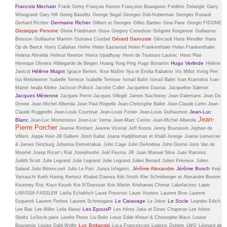
Francois Mechain
Frank Gehry
François Kenesi
Françoise Beauguion
Frédéric Delangle
Garry
Winogrand
Gary Hill
Georg Baselitz
George Segal
Georges Didi-Huberman
Georges Rouault
Germaine Richier
Gerhard Richter
Gilbert et Georges
Gilles Barbier
Gina Pane
Giorgio FIDONE
Giuseppe Penone
Gloria Friedmann
Goya
Gregory Crewdson
Grégoire Korganow
Guillaume
Gérard Garouste
Bresson
Guillaume Marmin
Gustave Courbet
Géricault
Hans Mendler
Hans
Op de Beeck
Harry Callahan
HeHe
Helen Eastwood
Helen Frankenthaler
Helen Frankenthaler
Helena Almeida
Helmut Newton
Hema Upadhyay
Henri de Toulouse Lautrec
Henri Plas
Hugo Verlinde
Henrique Oliveira
Hildegarde de Bingen
Huang Yong Ping
Hugo Bonamin
Hélène
Hélène Mugot
Janicot
Ignace Berten.
Ikse Maître
Ilya et Emilia Kabakov
Iris Millot
Irving Pen
Isa Melsheimer
Isabelle Terrisse
Isabelle Terrisse
Ismaïl Bahri
Ismaïl Bahri
Ivan Kramskoi
Ivan
Martel
Iwajla Klinke
Jackson Pollock
Jacotte Collet
Jacqueline Dauriac
Jacqueline Salmon
Jacques Mérienne
Jacques Perrin
Jacques Villeglé
James Nachtwey
Jean Dalemans
Jean De
Groote
Jean Michel Alberola
Jean Paul Riopelle
Jean-Christophe Ballot
Jean-Claude Liehn
Jean-
Jean-Luc
Claude Ruggirello
Jean-Louis Courtinat
Jean-Louis Forain
Jean-Louis Guihaumon
Jean-
Blanc
Jean-Luc Monterosso
Jean-Luc Verna
Jean-Marc Cerino
Jean-Michel Alberola
Pierre Porcher
Jeanne Rimbert
Jeanne Vicerial
Jeff Koons
Jenny Bourassin
Jephan de
Villiers
Jeppe Hein
Jill Gallieni
Jitish Kallat
Joana Hadjithomas et Khalil Joreige
Joanie Lemercier
& James Ginzburg
Johanna Demetrakas
John Cage
John DeAndrea
John Giorno
Joris Van de
Moortel
Josep Ricart i Rial
Josephsohn
Joël Peyrou
JR
Juan Manuel Silva
Juan Ramirez.
Judith Scott
Julie Legrand
Julie Legrand
Julie Legrand
Julien Benard
Julien Prévieux
Julien
Jérôme Alexandre
Jérôme Bosch
Salaud
Julio Bittencourt
Julio Le Parc
Junya Ishigami,
Keiji
Yamauchi
Keith Haring
Kertesz
Khaled Dawwa
Kiki Smith
Kler Schnéberger et Alexandre Bouton
Kourtney Roy
Koyo Kouoh
Kra N’Guessan
Kris Martin
Krishanarj Chonat
Labofactory
Lapie
LARISSA FASSLER
Latifa Echakhch
Laure Prouvost
Laure Vouters
Laurent Brun
Laurent
Le Caravage
Le Socle
Esquerré
Laurent Perbos
Laurent Schneegans
Le Joker
Leandro Erlich
Les EpouxP
Lee Bae
Lee Miller
Leila Alaoui
Les frères Jake et Dinos Chapman
Les frères
Slodtz
LeSocle.paris
Liselor Perez
Liu Bolin
Lotus Edde Khouri & Christophe Mace
Louise
Luc Boltanski
Bourgeois
Louise Dahl-Wolfe
Luca Francesconi
Ludovic Duhem
LWO
Léonard de