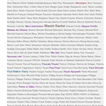
Mantegna
Vinci
Makoto Ofune
Malala Andrialavidrazana
Man Ray
Mannequins
Marc Deneyer
Marc Gourmelon
Marc Lohner
Marcel Storr
Margot Quan Knight
Marguerite Lantz
Maria Loizidou
Marie Bovo
Marie Chamant
Marie-Noëlle Décoret
Marie-Pierre Guillon
Mariko Mori
Mario Merz
Marithé et François Girbaud
Marjan Teeuwen
Marjolaine Salvador-Morel
Mark Dion
Mark Rothko
Mark Rothko
Mark Tobey
Mark Weighton
Martin Parr
Martin Puryear
Martine Chittofrati
Martine
Schildge
Masato Tanaka
Masayoshi Yamada
Masha Schmidt
Mathieu Mercier
Matthieu Ricard
Maxim Kantor
Max Liebermann
Mayara Ferrão
Maurizio Cattelan
Mayara Ferrão
Melissa de Oliviera
Meriem Bennani
Michael Biberstein
Michael Ray Charles
Michael Wolf
Michaël Duperrin
Michel Blazy
Michel Houellebecq
Michel Nedjar
Michelangelo Pistoletto
Michi
Suzuki
Michiru Nakayama
Mickalene Thomas
Miguel Torrès
Milène Guermont
Miriam Cahn
Miroslaw Balka
Miruka
Moffat Takadiwa
Mona Hatoum
Monica Bonvicini
Morag Myerscough
Morris Louis
Mort
Motoi Yamamoto
Myriam Mihindou
Márta Veronika
Mélanie Delattre-Vogt
Nadège Dauvergne
Nalini Malmi
Nan Goldin
Nedjma Berder
Nick Doyle
Nicolas Henry
Nicolas
Nils Udo
Nixon
Nicot
Niki de Saint Phalle
NikiNeuts
Nina Chanel Abney
Noir
Noutayel
Nouveau mot
Octave Landuyt
Odile Piron
Odilon Redon
Olga de Amara
Olivier Balvet
Olivier
Culmann
Olivier Loussini
ORLAN
Othoniel
Paolo Woods et Gabriele Galimberti
Pascal Combis
Pascale Peyret
Pascal Convert
Pascal Haudressy
Patrice Chéreau
Patricia de Solages
Patricia
Paul Fryer
Paul Sérusier
Kinard
Patrick Faigenbaum
Patrick Tosani
Paul Fusco
Paul McCarthy
Paul Walker Hamy
Paulo Nazareth
Pauline Fargue
Pauline Rousseau
Pedro Marzorati
Performance
Peter Mitchell
Philip Guston
Philipp Guston
Philippe de Champaigne
Philippe
Parreno
Philippe Parreno
Philippe Ramette
photographie
Picasso
Pier Ilario Benedetto
Pier Paolo
Calzolari
Pierre Bruegel l’Ancien
Pierre de Grauw
Pierre De Graw & Fabien Nicol Alea
Pierre de
Pierre et Gilles
Saint-Maur
Pontus Hulten
Puce Muse
Péter Alasztics
Quentin Guichard
Rachel
Marks
Rachel Whiteread
Ralph Hinterkeuser
Raoef Mamedov
Raphël Dallaporta
Raymond
Depardon
Rebecca Bournigault
Renaud Allirand (alias Dip)
RERO
RERO
RERO et Stéphane
PARAIN
Reza Aramesh
Richard Peduzzi
Rineke Dijkstra
Riyas Komu
Robert Combas
Robert
Doisneau
Robert Filliou
Robert Frank
Robert Longo
Robin Kid
Roland Flexner
Romain Bernini
Roman Ondak
Ron Mueck
Rosa Maria Unda Souki
Rosella Bellusci
Ruban Carrasco
Ryoji Ikeda