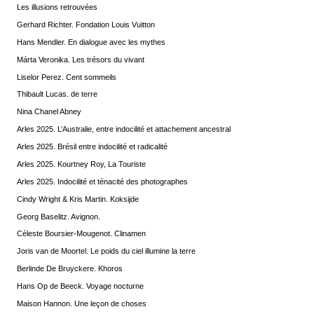
Les illusions retrouvées
Gerhard Richter. Fondation Louis Vuitton
Hans Mendler. En dialogue avec les mythes
Márta Veronika. Les trésors du vivant
Liselor Perez. Cent sommeils
Thibault Lucas. de terre
Nina Chanel Abney
Arles 2025. L’Australie, entre indocilité et attachement ancestral
Arles 2025. Brésil entre indocilité et radicalité
Arles 2025. Kourtney Roy, La Touriste
Arles 2025. Indocilité et ténacité des photographes
Cindy Wright & Kris Martin. Koksijde
Georg Baselitz. Avignon.
Céleste Boursier-Mougenot. Clinamen
Joris van de Moortel. Le poids du ciel illumine la terre
Berlinde De Bruyckere. Khoros
Hans Op de Beeck. Voyage nocturne
Maison Hannon. Une leçon de choses