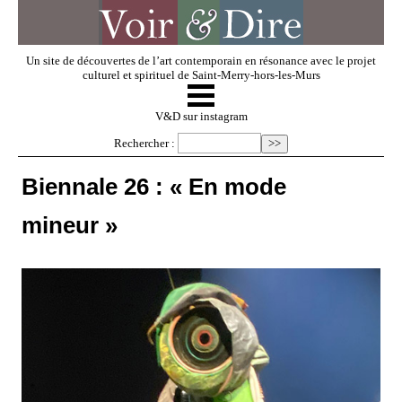
Un site de découvertes de l’art contemporain en résonance avec le projet
culturel et spirituel de Saint-Merry-hors-les-Murs
☰
V & D
V&D sur instagram
Rechercher :
Artistes invités
Biennale 26 : « En mode
mineur »
Exposer
Regarder
Dossiers