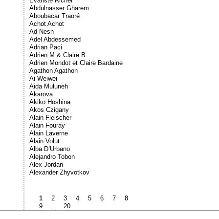
Évariste Richer
Abdulnasser Gharem
Aboubacar Traoré
Achot Achot
Ad Nesn
Adel Abdessemed
Adrian Paci
Adrien M & Claire B.
Adrien Mondot et Claire Bardaine
Agathon Agathon
Ai Weiwei
Aida Muluneh
Akarova
Akiko Hoshina
Akos Czigany
Alain Fleischer
Alain Fouray
Alain Laverne
Alain Volut
Alba D’Urbano
Alejandro Tobon
Alex Jordan
Alexander Zhyvotkov
1
2
3
4
5
6
7
8
9
…
20