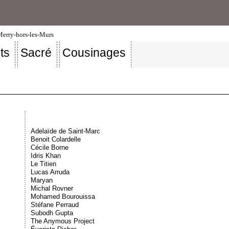
-Merry-hors-les-Murs
ts
Sacré
Cousinages
Adelaïde de Saint-Marc
Benoit Colardelle
Cécile Borne
Idris Khan
Le Titien
Lucas Arruda
Maryan
Michal Rovner
Mohamed Bourouissa
Stéfane Perraud
Subodh Gupta
The Anymous Project