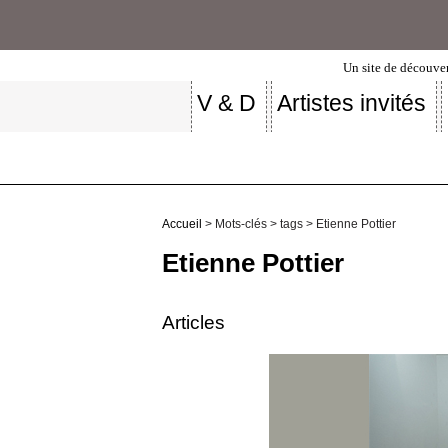
Un site de découver
V & D
Artistes invités
Accueil
> Mots-clés > tags > Etienne Pottier
Etienne Pottier
Articles