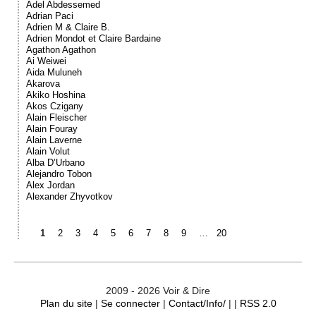
Adel Abdessemed
Adrian Paci
Adrien M & Claire B.
Adrien Mondot et Claire Bardaine
Agathon Agathon
Ai Weiwei
Aida Muluneh
Akarova
Akiko Hoshina
Akos Czigany
Alain Fleischer
Alain Fouray
Alain Laverne
Alain Volut
Alba D’Urbano
Alejandro Tobon
Alex Jordan
Alexander Zhyvotkov
1
2
3
4
5
6
7
8
9
…
20
2009 - 2026 Voir & Dire
Plan du site
|
Se connecter
|
Contact/Info/
| |
RSS 2.0