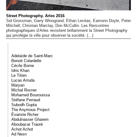
Événements
Street Photography. Arles 2016
Sid Grossman, Garry Winogrand, Ethan Levitas, Eamonn Doyle, Peter
Sacré
Mitchell, Christian Marclay, Don McCullin. Les Rencontres
photographiques d’Arles revisitent brillamment la Street Photography
qui privilégie la ville pour observer la société. (…)
Cousinages
Adelaïde de Saint-Marc
Benoit Colardelle
Cécile Borne
Idris Khan
Le Titien
Lucas Arruda
Maryan
Michal Rovner
Mohamed Bourouissa
Stéfane Perraud
Subodh Gupta
The Anymous Project
Évariste Richer
Abdulnasser Gharem
Aboubacar Traoré
Achot Achot
Ad Nesn