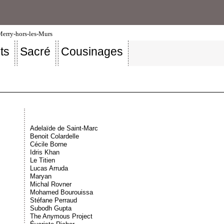
-Merry-hors-les-Murs
ts
Sacré
Cousinages
Adelaïde de Saint-Marc
Benoit Colardelle
Cécile Borne
Idris Khan
Le Titien
Lucas Arruda
Maryan
Michal Rovner
Mohamed Bourouissa
Stéfane Perraud
Subodh Gupta
The Anymous Project