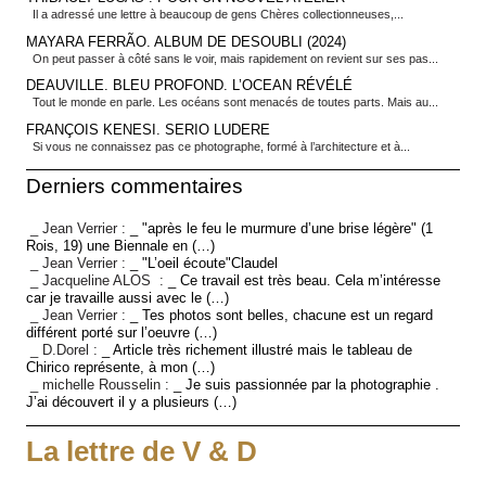
Il a adressé une lettre à beaucoup de gens Chères collectionneuses,...
MAYARA FERRÃO. ALBUM DE DESOUBLI (2024)
On peut passer à côté sans le voir, mais rapidement on revient sur ses pas...
DEAUVILLE. BLEU PROFOND. L’OCEAN RÉVÉLÉ
Tout le monde en parle. Les océans sont menacés de toutes parts. Mais au...
FRANÇOIS KENESI. SERIO LUDERE
Si vous ne connaissez pas ce photographe, formé à l’architecture et à...
Derniers commentaires
_ Jean Verrier :
_ "après le feu le murmure d’une brise légère" (1
Rois, 19) une Biennale en (…)
_ Jean Verrier :
_ "L’oeil écoute"Claudel
_ Jacqueline ALOS :
_ Ce travail est très beau. Cela m’intéresse
car je travaille aussi avec le (…)
_ Jean Verrier :
_ Tes photos sont belles, chacune est un regard
différent porté sur l’oeuvre (…)
_ D.Dorel :
_ Article très richement illustré mais le tableau de
Chirico représente, à mon (…)
_ michelle Rousselin :
_ Je suis passionnée par la photographie .
J’ai découvert il y a plusieurs (…)
La lettre de V & D