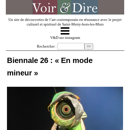
Un site de découvertes de l’art contemporain en résonance avec le projet
culturel et spirituel de Saint-Merry-hors-les-Murs
☰
V & D
V&D sur instagram
Rechercher :
Artistes invités
Biennale 26 : « En mode
mineur »
Exposer
Regarder
Dossiers