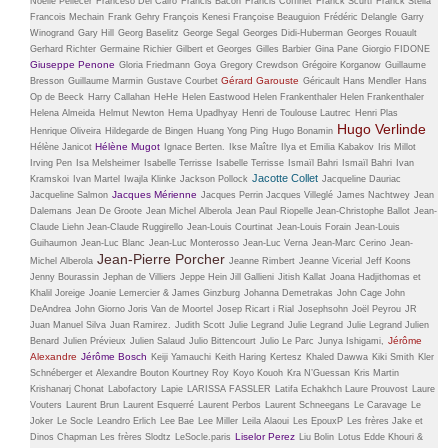
Noëlle Pellecer
Franceso Del Cairo
Francis Bacon
Francis Coffinet
Franck Scurti
Franck Stella
Francois Mechain
Frank Gehry
François Kenesi
Françoise Beauguion
Frédéric Delangle
Garry
Winogrand
Gary Hill
Georg Baselitz
George Segal
Georges Didi-Huberman
Georges Rouault
Gerhard Richter
Germaine Richier
Gilbert et Georges
Gilles Barbier
Gina Pane
Giorgio FIDONE
Giuseppe Penone
Gloria Friedmann
Goya
Gregory Crewdson
Grégoire Korganow
Guillaume
Gérard Garouste
Bresson
Guillaume Marmin
Gustave Courbet
Géricault
Hans Mendler
Hans
Op de Beeck
Harry Callahan
HeHe
Helen Eastwood
Helen Frankenthaler
Helen Frankenthaler
Helena Almeida
Helmut Newton
Hema Upadhyay
Henri de Toulouse Lautrec
Henri Plas
Hugo Verlinde
Henrique Oliveira
Hildegarde de Bingen
Huang Yong Ping
Hugo Bonamin
Hélène Mugot
Hélène Janicot
Ignace Berten.
Ikse Maître
Ilya et Emilia Kabakov
Iris Millot
Irving Pen
Isa Melsheimer
Isabelle Terrisse
Isabelle Terrisse
Ismaïl Bahri
Ismaïl Bahri
Ivan
Jacotte Collet
Kramskoi
Ivan Martel
Iwajla Klinke
Jackson Pollock
Jacqueline Dauriac
Jacques Mérienne
Jacqueline Salmon
Jacques Perrin
Jacques Villeglé
James Nachtwey
Jean
Dalemans
Jean De Groote
Jean Michel Alberola
Jean Paul Riopelle
Jean-Christophe Ballot
Jean-
Claude Liehn
Jean-Claude Ruggirello
Jean-Louis Courtinat
Jean-Louis Forain
Jean-Louis
Guihaumon
Jean-Luc Blanc
Jean-Luc Monterosso
Jean-Luc Verna
Jean-Marc Cerino
Jean-
Jean-Pierre Porcher
Michel Alberola
Jeanne Rimbert
Jeanne Vicerial
Jeff Koons
Jenny Bourassin
Jephan de Villiers
Jeppe Hein
Jill Gallieni
Jitish Kallat
Joana Hadjithomas et
Khalil Joreige
Joanie Lemercier & James Ginzburg
Johanna Demetrakas
John Cage
John
DeAndrea
John Giorno
Joris Van de Moortel
Josep Ricart i Rial
Josephsohn
Joël Peyrou
JR
Juan Manuel Silva
Juan Ramirez.
Judith Scott
Julie Legrand
Julie Legrand
Julie Legrand
Julien
Jérôme
Benard
Julien Prévieux
Julien Salaud
Julio Bittencourt
Julio Le Parc
Junya Ishigami,
Alexandre
Jérôme Bosch
Keiji Yamauchi
Keith Haring
Kertesz
Khaled Dawwa
Kiki Smith
Kler
Schnéberger et Alexandre Bouton
Kourtney Roy
Koyo Kouoh
Kra N’Guessan
Kris Martin
Krishanarj Chonat
Labofactory
Lapie
LARISSA FASSLER
Latifa Echakhch
Laure Prouvost
Laure
Vouters
Laurent Brun
Laurent Esquerré
Laurent Perbos
Laurent Schneegans
Le Caravage
Le
Joker
Le Socle
Leandro Erlich
Lee Bae
Lee Miller
Leila Alaoui
Les EpouxP
Les frères Jake et
Liselor Perez
Dinos Chapman
Les frères Slodtz
LeSocle.paris
Liu Bolin
Lotus Edde Khouri &