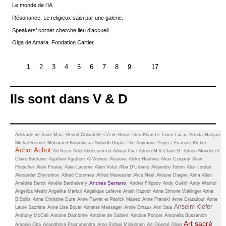
Le monde de l’IA
Résonance. Le religieux saisi par une galerie.
Speakers’ corner cherche lieu d’accueil
Olga de Amara. Fondation Cartier
1
2
3
4
5
6
7
8
9
17
Ils sont dans V & D
Adelaïde de Saint-Marc
Benoit Colardelle
Cécile Borne
Idris Khan
Le Titien
Lucas Arruda
Maryan
Michal Rovner
Mohamed Bourouissa
Subodh Gupta
The Anymous Project
Évariste Richer
Achot Achot
Ad Nesn
Adel Abdessemed
Adrian Paci
Adrien M & Claire B.
Adrien Mondot et
Claire Bardaine
Agathon Agathon
Ai Weiwei
Akarova
Akiko Hoshina
Akos Czigany
Alain
Fleischer
Alain Fouray
Alain Laverne
Alain Volut
Alba D’Urbano
Alejandro Tobon
Alex Jordan
Alexander Zhyvotkov
Alfred Courmes
Alfred Manessier
Alice Neel
Alioune Diagne
Alma Allen
Andres Serrano.
Amédée Beriot
Amélie Barthelemy
Andreï Filippov
Andy Guérif
Andy Warhol
Angelica Mesiti
Angelika Markul
Angélique Lefèvre
Anish Kapoor
Anna Simone Wallinger
Anne
B.Sollis
Anne Christine Dura
Anne Favret et Patrick Manez
Anne Franski
Anne Gratadour
Anne
Anselm Kiefer
Laure Sacriste
Anne Lise Boyer
Annette Messager
Annie Ernaux
Anri Sala
Anthony McCall
Antoine Dambrine
Antoine de Galbert
Antoine Poncet
Antonella Bussanich
Art sacré
Antonio Oba
Ariandhitya Pramuhendra
Arno Rafael Minkkinen
Art Orienté Objet