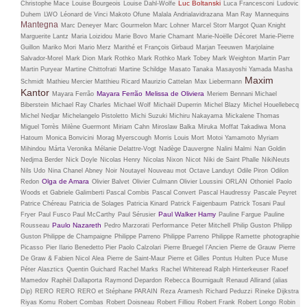
Luc Boltanski
Christophe Mace
Louise Bourgeois
Louise Dahl-Wolfe
Luca Francesconi
Ludovic
Duhem
LWO
Léonard de Vinci
Makoto Ofune
Malala Andrialavidrazana
Man Ray
Mannequins
Mantegna
Marc Deneyer
Marc Gourmelon
Marc Lohner
Marcel Storr
Margot Quan Knight
Marguerite Lantz
Maria Loizidou
Marie Bovo
Marie Chamant
Marie-Noëlle Décoret
Marie-Pierre
Guillon
Mariko Mori
Mario Merz
Marithé et François Girbaud
Marjan Teeuwen
Marjolaine
Salvador-Morel
Mark Dion
Mark Rothko
Mark Rothko
Mark Tobey
Mark Weighton
Martin Parr
Martin Puryear
Martine Chittofrati
Martine Schildge
Masato Tanaka
Masayoshi Yamada
Masha
Maxim
Schmidt
Mathieu Mercier
Matthieu Ricard
Maurizio Cattelan
Max Liebermann
Kantor
Mayara Ferrão
Melissa de Oliviera
Mayara Ferrão
Meriem Bennani
Michael
Biberstein
Michael Ray Charles
Michael Wolf
Michaël Duperrin
Michel Blazy
Michel Houellebecq
Michel Nedjar
Michelangelo Pistoletto
Michi Suzuki
Michiru Nakayama
Mickalene Thomas
Miguel Torrès
Milène Guermont
Miriam Cahn
Miroslaw Balka
Miruka
Moffat Takadiwa
Mona
Hatoum
Monica Bonvicini
Morag Myerscough
Morris Louis
Mort
Motoi Yamamoto
Myriam
Mihindou
Márta Veronika
Mélanie Delattre-Vogt
Nadège Dauvergne
Nalini Malmi
Nan Goldin
Nedjma Berder
Nick Doyle
Nicolas Henry
Nicolas Nixon
Nicot
Niki de Saint Phalle
NikiNeuts
Nils Udo
Nina Chanel Abney
Noir
Noutayel
Nouveau mot
Octave Landuyt
Odile Piron
Odilon
Olga de Amara
Redon
Olivier Balvet
Olivier Culmann
Olivier Loussini
ORLAN
Othoniel
Paolo
Woods et Gabriele Galimberti
Pascal Combis
Pascal Convert
Pascal Haudressy
Pascale Peyret
Patrice Chéreau
Patricia de Solages
Patricia Kinard
Patrick Faigenbaum
Patrick Tosani
Paul
Paul Walker Hamy
Fryer
Paul Fusco
Paul McCarthy
Paul Sérusier
Pauline Fargue
Pauline
Paulo Nazareth
Rousseau
Pedro Marzorati
Performance
Peter Mitchell
Philip Guston
Philipp
Guston
Philippe de Champaigne
Philippe Parreno
Philippe Parreno
Philippe Ramette
photographie
Picasso
Pier Ilario Benedetto
Pier Paolo Calzolari
Pierre Bruegel l’Ancien
Pierre de Grauw
Pierre
De Graw & Fabien Nicol Alea
Pierre de Saint-Maur
Pierre et Gilles
Pontus Hulten
Puce Muse
Péter Alasztics
Quentin Guichard
Rachel Marks
Rachel Whiteread
Ralph Hinterkeuser
Raoef
Mamedov
Raphël Dallaporta
Raymond Depardon
Rebecca Bournigault
Renaud Allirand (alias
Dip)
RERO
RERO
RERO et Stéphane PARAIN
Reza Aramesh
Richard Peduzzi
Rineke Dijkstra
Riyas Komu
Robert Combas
Robert Doisneau
Robert Filliou
Robert Frank
Robert Longo
Robin