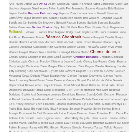
ARYZ
Arte Povera
Arthur Jafa
Asamï Nishimura
Asamï Nishimura
Astrid Verspieren
Atelier Van
Lieshout
Augustin Gimel
Aurore Pallet
Aurélie Flor-Jeanmaire
Babette Mangolte
Babi Badalov
Baptiste Debombourg
Baptist Coelho
Baptiste Roux
Barbara Iweins
Barnett Newman
Barthélémy Toguo
Baselitz
Belu-Simion Fainaru
Ben Vautier
Ben Willikens
Benjamin Loyauté
Benoît and Co
Berlinde De Bruyckere
Bernard Faucon
Bernard Stofleth
Bertrand Barachin
Bettina Rheims
Bettina Grossman
Bijoy Jain
Bill Viola
Binta Diaw
Bioulès
Birgit Jürgenssen
Boltanski
Bordalo II
Brassai
Brian Maguire
Bridget Polk
Brigite Peroto
Bruce Nauman
Bruno
Béatrice Chanfrault
Abt
Bruno Perramant
Buñuel
Béatrice Pasquali
Camille Goujon
Camille Henrot
Camille Saint Jacques
Carla Accardi
Carole Texier
Caroline Chariot-Dayez
Caroline Delieutraz
Cassandre Rain
Catherine Grenier
Cecilia Traslaviña
Cerith Wyn Evans
Chemin de croix
Charles Coypel
Charles Ray
Charlotte Szmaragd
Chema Madoz
Christian Boltanski
Chiharu Shiota
Children of the Light
Chloé Quenum
Christian Delecluse
Christian Lapie
Christian Marclay
Christo et Jeanne-Claude
Christy Lee Rogers
Cindy Sherman
Cindy Wright
Circle side
Claire Morgan
Claire Tabouret
Clara Daguin
Claudie Dimbeng
Claudie
Titty Dimbeng
Clay Apenouvon
Clyfford Still
Clément Cogitore
Cy Twombly
Céleste Boursier-
Mougenot
César Delgado Wixan
Damien Hirst
Damien Pasquier-Desvignes
Damien Peyret
Dana Lixenberg
Daniel Buren
Daniel Dewar et Grégory Gicquel
Daniel Van de Velde
Daniela
Capaccioli & Nicolas Amar
Darya Koltsova
David Altmejd
David Ortsman
David Salle
Daviot
Deschiens
Dhewadi Hadjab
Didier Mencoboni
Djeff
Djeff et Monsieur Moo
Djeff Regottaz
Dodeigne
Dodyia Atul
Dominique Levenez
Dominique Renson
Don McCullin
Donation Florence
et Daniel Guerlain
Donelle Woolford
Duane Michals
Duane Michals
Désiré Amani
Eamonn Doyle
Ed & Nancy Kienholz
Edith L’Haridon
Edouard Taufenbach
Eija-Liisa Ahtila. Marian Ilmestys
El
Padre
Elas Sahal
Ellsworth Kelly
Elsa Rambaud
Emanuel Proweller
Emilie Benoist
Emma
Bourgin
Emmanuel Le Cerf
Emmanuelle Lainé
Enrique Ramírez
Ensor
Entretien
Enzo Certa
Eric
Antoine
Erik Kessels
Ernest Pignon-Ernest
Esther Marty-Kouyaté
Ethan Levitas
Etienne Pottier
Etienne-Martin
Eugénio Moerino
Eva Jospin
Eva Nielsen
Eva-Maria Bergman
Evatsora
Evi Keller
Fabien Breuvart
Fanny Allié
Filip Gilssen
Florence Obrecht
Florence Tassan Toffola
France-