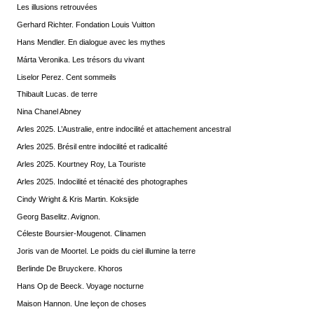
Les illusions retrouvées
Gerhard Richter. Fondation Louis Vuitton
Hans Mendler. En dialogue avec les mythes
Márta Veronika. Les trésors du vivant
Liselor Perez. Cent sommeils
Thibault Lucas. de terre
Nina Chanel Abney
Arles 2025. L’Australie, entre indocilité et attachement ancestral
Arles 2025. Brésil entre indocilité et radicalité
Arles 2025. Kourtney Roy, La Touriste
Arles 2025. Indocilité et ténacité des photographes
Cindy Wright & Kris Martin. Koksijde
Georg Baselitz. Avignon.
Céleste Boursier-Mougenot. Clinamen
Joris van de Moortel. Le poids du ciel illumine la terre
Berlinde De Bruyckere. Khoros
Hans Op de Beeck. Voyage nocturne
Maison Hannon. Une leçon de choses