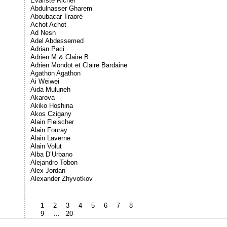
Évariste Richer
Abdulnasser Gharem
Aboubacar Traoré
Achot Achot
Ad Nesn
Adel Abdessemed
Adrian Paci
Adrien M & Claire B.
Adrien Mondot et Claire Bardaine
Agathon Agathon
Ai Weiwei
Aida Muluneh
Akarova
Akiko Hoshina
Akos Czigany
Alain Fleischer
Alain Fouray
Alain Laverne
Alain Volut
Alba D’Urbano
Alejandro Tobon
Alex Jordan
Alexander Zhyvotkov
1
2
3
4
5
6
7
8
9
…
20