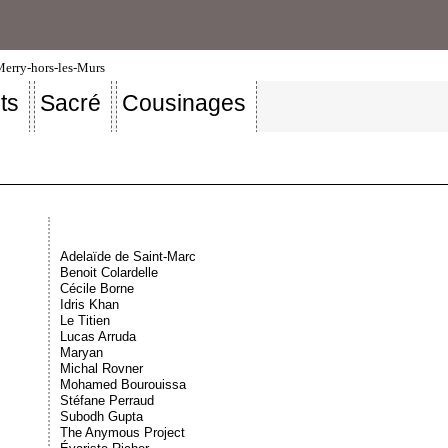
-Merry-hors-les-Murs
ts
Sacré
Cousinages
Adelaïde de Saint-Marc
Benoit Colardelle
Cécile Borne
Idris Khan
Le Titien
Lucas Arruda
Maryan
Michal Rovner
Mohamed Bourouissa
Stéfane Perraud
Subodh Gupta
The Anymous Project