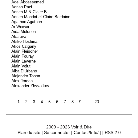
Adel Abdessemed
Adrian Paci
Adrien M & Claire B.
Adrien Mondot et Claire Bardaine
Agathon Agathon
Ai Weiwei
Aida Muluneh
Akarova
Akiko Hoshina
Akos Czigany
Alain Fleischer
Alain Fouray
Alain Laverne
Alain Volut
Alba D’Urbano
Alejandro Tobon
Alex Jordan
Alexander Zhyvotkov
1
2
3
4
5
6
7
8
9
…
20
2009 - 2026 Voir & Dire
Plan du site
|
Se connecter
|
Contact/Info/
| |
RSS 2.0