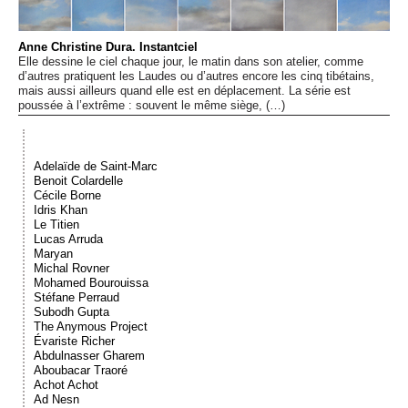
Événements
Anne Christine Dura. Instantciel
Elle dessine le ciel chaque jour, le matin dans son atelier, comme
Sacré
d’autres pratiquent les Laudes ou d’autres encore les cinq tibétains,
mais aussi ailleurs quand elle est en déplacement. La série est
poussée à l’extrême : souvent le même siège, (…)
Cousinages
Adelaïde de Saint-Marc
Benoit Colardelle
Cécile Borne
Idris Khan
Le Titien
Lucas Arruda
Maryan
Michal Rovner
Mohamed Bourouissa
Stéfane Perraud
Subodh Gupta
The Anymous Project
Évariste Richer
Abdulnasser Gharem
Aboubacar Traoré
Achot Achot
Ad Nesn