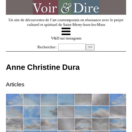
Un site de découvertes de l’art contemporain en résonance avec le projet
culturel et spirituel de Saint-Merry-hors-les-Murs
☰
V & D
V&D sur instagram
Rechercher :
Artistes invités
Anne Christine Dura
Exposer
Articles
Regarder
Dossiers