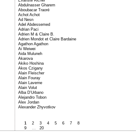
Évariste Richer
Abdulnasser Gharem
Aboubacar Traoré
Achot Achot
Ad Nesn
Adel Abdessemed
Adrian Paci
Adrien M & Claire B.
Adrien Mondot et Claire Bardaine
Agathon Agathon
Ai Weiwei
Aida Muluneh
Akarova
Akiko Hoshina
Akos Czigany
Alain Fleischer
Alain Fouray
Alain Laverne
Alain Volut
Alba D’Urbano
Alejandro Tobon
Alex Jordan
Alexander Zhyvotkov
1
2
3
4
5
6
7
8
9
…
20