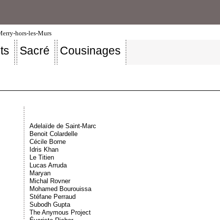
-Merry-hors-les-Murs
ts
Sacré
Cousinages
Adelaïde de Saint-Marc
Benoit Colardelle
Cécile Borne
Idris Khan
Le Titien
Lucas Arruda
Maryan
Michal Rovner
Mohamed Bourouissa
Stéfane Perraud
Subodh Gupta
The Anymous Project