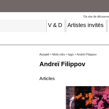
Un site de découver
V & D
Artistes invités
Accueil
> Mots-clés > tags > Andreï Filippov
Andreï Filippov
Articles