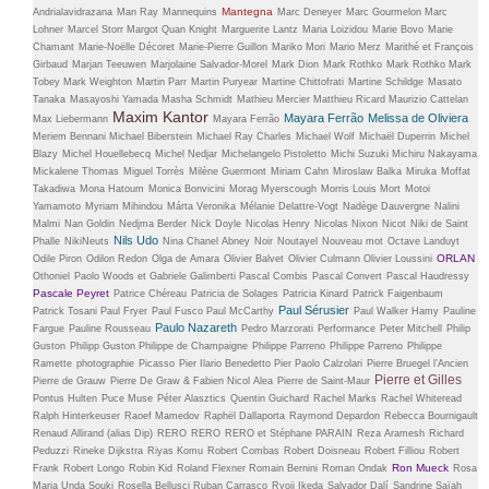
Mantegna
Andrialavidrazana
Man Ray
Mannequins
Marc Deneyer
Marc Gourmelon
Marc
Lohner
Marcel Storr
Margot Quan Knight
Marguerite Lantz
Maria Loizidou
Marie Bovo
Marie
Chamant
Marie-Noëlle Décoret
Marie-Pierre Guillon
Mariko Mori
Mario Merz
Marithé et François
Girbaud
Marjan Teeuwen
Marjolaine Salvador-Morel
Mark Dion
Mark Rothko
Mark Rothko
Mark
Tobey
Mark Weighton
Martin Parr
Martin Puryear
Martine Chittofrati
Martine Schildge
Masato
Tanaka
Masayoshi Yamada
Masha Schmidt
Mathieu Mercier
Matthieu Ricard
Maurizio Cattelan
Maxim Kantor
Mayara Ferrão
Melissa de Oliviera
Max Liebermann
Mayara Ferrão
Meriem Bennani
Michael Biberstein
Michael Ray Charles
Michael Wolf
Michaël Duperrin
Michel
Blazy
Michel Houellebecq
Michel Nedjar
Michelangelo Pistoletto
Michi Suzuki
Michiru Nakayama
Mickalene Thomas
Miguel Torrès
Milène Guermont
Miriam Cahn
Miroslaw Balka
Miruka
Moffat
Takadiwa
Mona Hatoum
Monica Bonvicini
Morag Myerscough
Morris Louis
Mort
Motoi
Yamamoto
Myriam Mihindou
Márta Veronika
Mélanie Delattre-Vogt
Nadège Dauvergne
Nalini
Malmi
Nan Goldin
Nedjma Berder
Nick Doyle
Nicolas Henry
Nicolas Nixon
Nicot
Niki de Saint
Nils Udo
Phalle
NikiNeuts
Nina Chanel Abney
Noir
Noutayel
Nouveau mot
Octave Landuyt
ORLAN
Odile Piron
Odilon Redon
Olga de Amara
Olivier Balvet
Olivier Culmann
Olivier Loussini
Othoniel
Paolo Woods et Gabriele Galimberti
Pascal Combis
Pascal Convert
Pascal Haudressy
Pascale Peyret
Patrice Chéreau
Patricia de Solages
Patricia Kinard
Patrick Faigenbaum
Paul Sérusier
Patrick Tosani
Paul Fryer
Paul Fusco
Paul McCarthy
Paul Walker Hamy
Pauline
Paulo Nazareth
Fargue
Pauline Rousseau
Pedro Marzorati
Performance
Peter Mitchell
Philip
Guston
Philipp Guston
Philippe de Champaigne
Philippe Parreno
Philippe Parreno
Philippe
Ramette
photographie
Picasso
Pier Ilario Benedetto
Pier Paolo Calzolari
Pierre Bruegel l’Ancien
Pierre et Gilles
Pierre de Grauw
Pierre De Graw & Fabien Nicol Alea
Pierre de Saint-Maur
Pontus Hulten
Puce Muse
Péter Alasztics
Quentin Guichard
Rachel Marks
Rachel Whiteread
Ralph Hinterkeuser
Raoef Mamedov
Raphël Dallaporta
Raymond Depardon
Rebecca Bournigault
Renaud Allirand (alias Dip)
RERO
RERO
RERO et Stéphane PARAIN
Reza Aramesh
Richard
Peduzzi
Rineke Dijkstra
Riyas Komu
Robert Combas
Robert Doisneau
Robert Filliou
Robert
Ron Mueck
Frank
Robert Longo
Robin Kid
Roland Flexner
Romain Bernini
Roman Ondak
Rosa
Maria Unda Souki
Rosella Bellusci
Ruban Carrasco
Ryoji Ikeda
Salvador Dalí
Sandrine Saïah