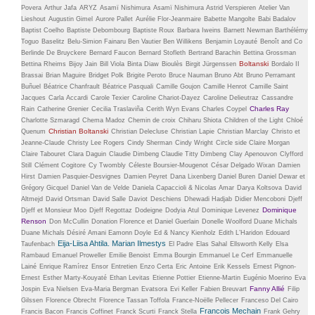
Povera
Arthur Jafa
ARYZ
Asamï Nishimura
Asamï Nishimura
Astrid Verspieren
Atelier Van
Lieshout
Augustin Gimel
Aurore Pallet
Aurélie Flor-Jeanmaire
Babette Mangolte
Babi Badalov
Baptist Coelho
Baptiste Debombourg
Baptiste Roux
Barbara Iweins
Barnett Newman
Barthélémy
Toguo
Baselitz
Belu-Simion Fainaru
Ben Vautier
Ben Willikens
Benjamin Loyauté
Benoît and Co
Berlinde De Bruyckere
Bernard Faucon
Bernard Stofleth
Bertrand Barachin
Bettina Grossman
Boltanski
Bettina Rheims
Bijoy Jain
Bill Viola
Binta Diaw
Bioulès
Birgit Jürgenssen
Bordalo II
Brassai
Brian Maguire
Bridget Polk
Brigite Peroto
Bruce Nauman
Bruno Abt
Bruno Perramant
Buñuel
Béatrice Chanfrault
Béatrice Pasquali
Camille Goujon
Camille Henrot
Camille Saint
Jacques
Carla Accardi
Carole Texier
Caroline Chariot-Dayez
Caroline Delieutraz
Cassandre
Charles Ray
Rain
Catherine Grenier
Cecilia Traslaviña
Cerith Wyn Evans
Charles Coypel
Charlotte Szmaragd
Chema Madoz
Chemin de croix
Chiharu Shiota
Children of the Light
Chloé
Christian Boltanski
Quenum
Christian Delecluse
Christian Lapie
Christian Marclay
Christo et
Jeanne-Claude
Christy Lee Rogers
Cindy Sherman
Cindy Wright
Circle side
Claire Morgan
Claire Tabouret
Clara Daguin
Claudie Dimbeng
Claudie Titty Dimbeng
Clay Apenouvon
Clyfford
Still
Clément Cogitore
Cy Twombly
Céleste Boursier-Mougenot
César Delgado Wixan
Damien
Hirst
Damien Pasquier-Desvignes
Damien Peyret
Dana Lixenberg
Daniel Buren
Daniel Dewar et
Grégory Gicquel
Daniel Van de Velde
Daniela Capaccioli & Nicolas Amar
Darya Koltsova
David
Altmejd
David Ortsman
David Salle
Daviot
Deschiens
Dhewadi Hadjab
Didier Mencoboni
Djeff
Dominique
Djeff et Monsieur Moo
Djeff Regottaz
Dodeigne
Dodyia Atul
Dominique Levenez
Renson
Don McCullin
Donation Florence et Daniel Guerlain
Donelle Woolford
Duane Michals
Duane Michals
Désiré Amani
Eamonn Doyle
Ed & Nancy Kienholz
Edith L’Haridon
Edouard
Eija-Liisa Ahtila. Marian Ilmestys
Taufenbach
El Padre
Elas Sahal
Ellsworth Kelly
Elsa
Rambaud
Emanuel Proweller
Emilie Benoist
Emma Bourgin
Emmanuel Le Cerf
Emmanuelle
Lainé
Enrique Ramírez
Ensor
Entretien
Enzo Certa
Eric Antoine
Erik Kessels
Ernest Pignon-
Ernest
Esther Marty-Kouyaté
Ethan Levitas
Etienne Pottier
Etienne-Martin
Eugénio Moerino
Eva
Fanny Allié
Jospin
Eva Nielsen
Eva-Maria Bergman
Evatsora
Evi Keller
Fabien Breuvart
Filip
Gilssen
Florence Obrecht
Florence Tassan Toffola
France-Noëlle Pellecer
Franceso Del Cairo
Francois Mechain
Francis Bacon
Francis Coffinet
Franck Scurti
Franck Stella
Frank Gehry