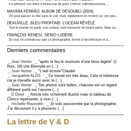
Il a adressé une lettre à beaucoup de gens Chères collectionneuses,...
MAYARA FERRÃO. ALBUM DE DESOUBLI (2024)
On peut passer à côté sans le voir, mais rapidement on revient sur ses pas...
DEAUVILLE. BLEU PROFOND. L’OCEAN RÉVÉLÉ
Tout le monde en parle. Les océans sont menacés de toutes parts. Mais au...
FRANÇOIS KENESI. SERIO LUDERE
Si vous ne connaissez pas ce photographe, formé à l’architecture et à...
Derniers commentaires
_ Jean Verrier :
_ "après le feu le murmure d’une brise légère" (1
Rois, 19) une Biennale en (…)
_ Jean Verrier :
_ "L’oeil écoute"Claudel
_ Jacqueline ALOS :
_ Ce travail est très beau. Cela m’intéresse
car je travaille aussi avec le (…)
_ Jean Verrier :
_ Tes photos sont belles, chacune est un regard
différent porté sur l’oeuvre (…)
_ D.Dorel :
_ Article très richement illustré mais le tableau de
Chirico représente, à mon (…)
_ michelle Rousselin :
_ Je suis passionnée par la photographie .
J’ai découvert il y a plusieurs (…)
La lettre de V & D