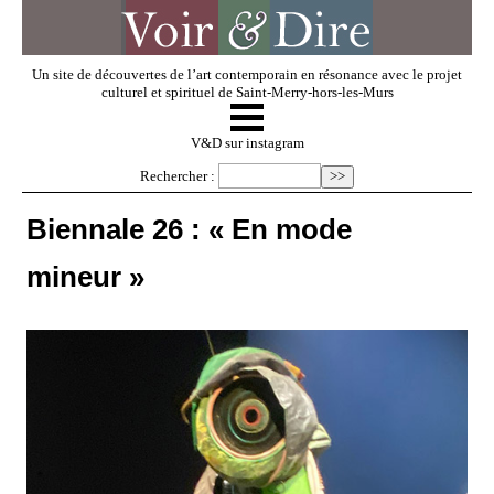
Un site de découvertes de l’art contemporain en résonance avec le projet
culturel et spirituel de Saint-Merry-hors-les-Murs
☰
V & D
V&D sur instagram
Rechercher :
Artistes invités
Biennale 26 : « En mode
mineur »
Exposer
Regarder
Dossiers