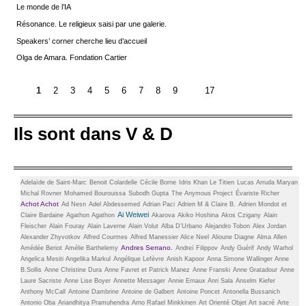
Le monde de l’IA
Résonance. Le religieux saisi par une galerie.
Speakers’ corner cherche lieu d’accueil
Olga de Amara. Fondation Cartier
1
2
3
4
5
6
7
8
9
17
Ils sont dans V & D
Adelaïde de Saint-Marc
Benoit Colardelle
Cécile Borne
Idris Khan
Le Titien
Lucas Arruda
Maryan
Michal Rovner
Mohamed Bourouissa
Subodh Gupta
The Anymous Project
Évariste Richer
Achot Achot
Ad Nesn
Adel Abdessemed
Adrian Paci
Adrien M & Claire B.
Adrien Mondot et
Ai Weiwei
Claire Bardaine
Agathon Agathon
Akarova
Akiko Hoshina
Akos Czigany
Alain
Fleischer
Alain Fouray
Alain Laverne
Alain Volut
Alba D’Urbano
Alejandro Tobon
Alex Jordan
Alexander Zhyvotkov
Alfred Courmes
Alfred Manessier
Alice Neel
Alioune Diagne
Alma Allen
Andres Serrano.
Amédée Beriot
Amélie Barthelemy
Andreï Filippov
Andy Guérif
Andy Warhol
Angelica Mesiti
Angelika Markul
Angélique Lefèvre
Anish Kapoor
Anna Simone Wallinger
Anne
B.Sollis
Anne Christine Dura
Anne Favret et Patrick Manez
Anne Franski
Anne Gratadour
Anne
Laure Sacriste
Anne Lise Boyer
Annette Messager
Annie Ernaux
Anri Sala
Anselm Kiefer
Anthony McCall
Antoine Dambrine
Antoine de Galbert
Antoine Poncet
Antonella Bussanich
Antonio Oba
Ariandhitya Pramuhendra
Arno Rafael Minkkinen
Art Orienté Objet
Art sacré
Arte