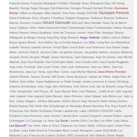
François Kenesi
Françoise Beauguion
Frédéric Delangle
Garry Winogrand
Gary Hill
Georg
Germaine
Baselitz
George Segal
Georges Didi-Huberman
Georges Rouault
Gerhard Richter
Giuseppe Penone
Richier
Gilbert et Georges
Gilles Barbier
Gina Pane
Giorgio FIDONE
Gloria Friedmann
Goya
Gregory Crewdson
Grégoire Korganow
Guillaume Bresson
Guillaume
Gérard Garouste
Marmin
Gustave Courbet
Géricault
Hans Mendler
Hans Op de Beeck
Harry Callahan
HeHe
Helen Eastwood
Helen Frankenthaler
Helen Frankenthaler
Helena Almeida
Helmut Newton
Hema Upadhyay
Henri de Toulouse Lautrec
Henri Plas
Henrique Oliveira
Hugo Verlinde
Hildegarde de Bingen
Huang Yong Ping
Hugo Bonamin
Hélène Janicot
Hélène
Mugot
Ignace Berten.
Ikse Maître
Ilya et Emilia Kabakov
Iris Millot
Irving Pen
Isa Melsheimer
Isabelle Terrisse
Isabelle Terrisse
Ismaïl Bahri
Ismaïl Bahri
Ivan Kramskoi
Ivan Martel
Iwajla
Klinke
Jackson Pollock
Jacotte Collet
Jacqueline Dauriac
Jacqueline Salmon
Jacques Mérienne
Jacques Perrin
Jacques Villeglé
James Nachtwey
Jean Dalemans
Jean De Groote
Jean Michel
Alberola
Jean Paul Riopelle
Jean-Christophe Ballot
Jean-Claude Liehn
Jean-Claude Ruggirello
Jean-Louis Courtinat
Jean-Louis Forain
Jean-Louis Guihaumon
Jean-Luc Blanc
Jean-Luc
Jean-Pierre Porcher
Monterosso
Jean-Luc Verna
Jean-Marc Cerino
Jean-Michel Alberola
Jeanne Rimbert
Jeanne Vicerial
Jeff Koons
Jenny Bourassin
Jephan de Villiers
Jeppe Hein
Jill
Gallieni
Jitish Kallat
Joana Hadjithomas et Khalil Joreige
Joanie Lemercier & James Ginzburg
Johanna Demetrakas
John Cage
John DeAndrea
John Giorno
Joris Van de Moortel
Josep Ricart
i Rial
Josephsohn
Joël Peyrou
JR
Juan Manuel Silva
Juan Ramirez.
Judith Scott
Julie Legrand
Julie Legrand
Julie Legrand
Julien Benard
Julien Prévieux
Julien Salaud
Julio Bittencourt
Julio Le
Parc
Junya Ishigami,
Jérôme Alexandre
Jérôme Bosch
Keiji Yamauchi
Keith Haring
Kertesz
Khaled Dawwa
Kiki Smith
Kler Schnéberger et Alexandre Bouton
Kourtney Roy
Koyo Kouoh
Kra
N’Guessan
Kris Martin
Krishanarj Chonat
Labofactory
Lapie
LARISSA FASSLER
Latifa
Echakhch
Laure Prouvost
Laure Vouters
Laurent Brun
Laurent Esquerré
Laurent Perbos
Laurent
Le Socle
Schneegans
Le Caravage
Le Joker
Leandro Erlich
Lee Bae
Lee Miller
Leila Alaoui
Les EpouxP
Les frères Jake et Dinos Chapman
Les frères Slodtz
LeSocle.paris
Liselor Perez
Liu Bolin
Lotus Edde Khouri & Christophe Mace
Louise Bourgeois
Louise Dahl-Wolfe
Luc
Boltanski
Luca Francesconi
Ludovic Duhem
LWO
Léonard de Vinci
Makoto Ofune
Malala