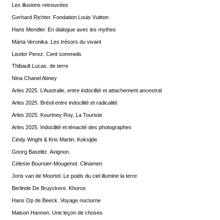
Les illusions retrouvées
Gerhard Richter. Fondation Louis Vuitton
Hans Mendler. En dialogue avec les mythes
Márta Veronika. Les trésors du vivant
Liselor Perez. Cent sommeils
Thibault Lucas. de terre
Nina Chanel Abney
Arles 2025. L’Australie, entre indocilité et attachement ancestral
Arles 2025. Brésil entre indocilité et radicalité
Arles 2025. Kourtney Roy, La Touriste
Arles 2025. Indocilité et ténacité des photographes
Cindy Wright & Kris Martin. Koksijde
Georg Baselitz. Avignon.
Céleste Boursier-Mougenot. Clinamen
Joris van de Moortel. Le poids du ciel illumine la terre
Berlinde De Bruyckere. Khoros
Hans Op de Beeck. Voyage nocturne
Maison Hannon. Une leçon de choses