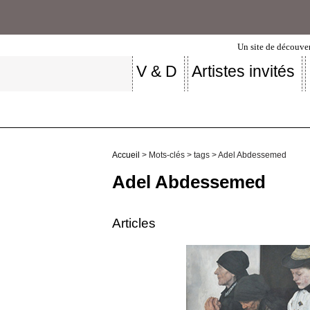
Un site de découver
V & D
Artistes invités
Accueil
> Mots-clés > tags > Adel Abdessemed
Adel Abdessemed
Articles