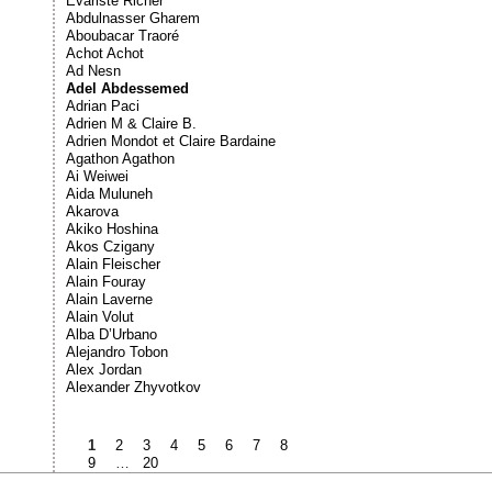
Évariste Richer
Abdulnasser Gharem
Aboubacar Traoré
Achot Achot
Ad Nesn
Adel Abdessemed
Adrian Paci
Adrien M & Claire B.
Adrien Mondot et Claire Bardaine
Agathon Agathon
Ai Weiwei
Aida Muluneh
Akarova
Akiko Hoshina
Akos Czigany
Alain Fleischer
Alain Fouray
Alain Laverne
Alain Volut
Alba D’Urbano
Alejandro Tobon
Alex Jordan
Alexander Zhyvotkov
1
2
3
4
5
6
7
8
9
…
20