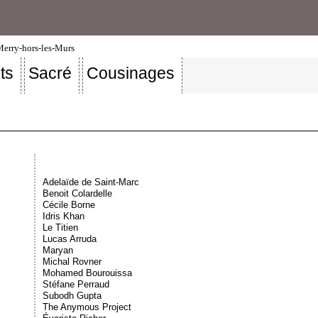
-Merry-hors-les-Murs
ts
Sacré
Cousinages
Adelaïde de Saint-Marc
Benoit Colardelle
Cécile Borne
Idris Khan
Le Titien
Lucas Arruda
Maryan
Michal Rovner
Mohamed Bourouissa
Stéfane Perraud
Subodh Gupta
The Anymous Project