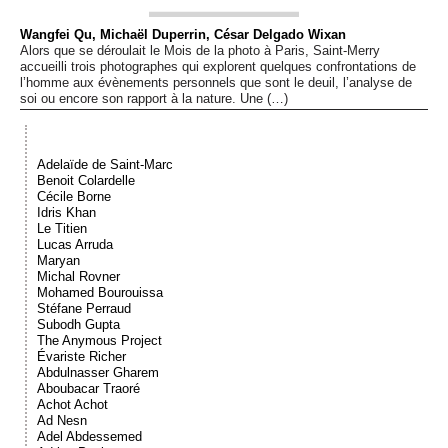
Événements
Wangfei Qu, Michaël Duperrin, César Delgado Wixan
Alors que se déroulait le Mois de la photo à Paris, Saint-Merry
accueilli trois photographes qui explorent quelques confrontations de
Sacré
l’homme aux évènements personnels que sont le deuil, l’analyse de
soi ou encore son rapport à la nature. Une (…)
Cousinages
Adelaïde de Saint-Marc
Benoit Colardelle
Cécile Borne
Idris Khan
Le Titien
Lucas Arruda
Maryan
Michal Rovner
Mohamed Bourouissa
Stéfane Perraud
Subodh Gupta
The Anymous Project
Évariste Richer
Abdulnasser Gharem
Aboubacar Traoré
Achot Achot
Ad Nesn
Adel Abdessemed