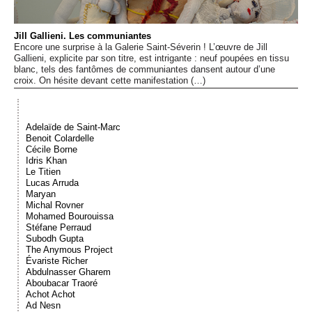
Événements
Jill Gallieni. Les communiantes
Encore une surprise à la Galerie Saint-Séverin ! L’œuvre de Jill
Sacré
Gallieni, explicite par son titre, est intrigante : neuf poupées en tissu
blanc, tels des fantômes de communiantes dansent autour d’une
croix. On hésite devant cette manifestation (…)
Cousinages
Adelaïde de Saint-Marc
Benoit Colardelle
Cécile Borne
Idris Khan
Le Titien
Lucas Arruda
Maryan
Michal Rovner
Mohamed Bourouissa
Stéfane Perraud
Subodh Gupta
The Anymous Project
Évariste Richer
Abdulnasser Gharem
Aboubacar Traoré
Achot Achot
Ad Nesn