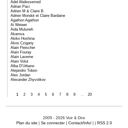
Adel Abdessemed
Adrian Paci
Adrien M & Claire B.
Adrien Mondot et Claire Bardaine
Agathon Agathon
Ai Weiwei
Aida Muluneh
Akarova
Akiko Hoshina
Akos Czigany
Alain Fleischer
Alain Fouray
Alain Laverne
Alain Volut
Alba D’Urbano
Alejandro Tobon
Alex Jordan
Alexander Zhyvotkov
1
2
3
4
5
6
7
8
9
…
20
2009 - 2026 Voir & Dire
Plan du site
|
Se connecter
|
Contact/Info/
| |
RSS 2.0