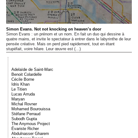
Événements
Sacré
Simon Evans. Not not knocking on heaven’s door
Simon Evans : un prénom et un nom. En fait un duo qui dessine à
quatre mains, et invite le spectateur à entrer dans le labyrinthe de leur
Cousinages
pensée créative. Mais on perd pied rapidement, tout en étant
stupéfait, voire hilare. Leur œuvre est (…)
Adelaïde de Saint-Marc
Benoit Colardelle
Cécile Borne
Idris Khan
Le Titien
Lucas Arruda
Maryan
Michal Rovner
Mohamed Bourouissa
Stéfane Perraud
Subodh Gupta
The Anymous Project
Évariste Richer
Abdulnasser Gharem