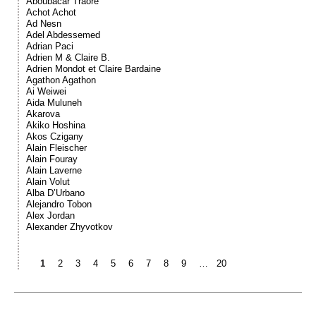
Aboubacar Traoré
Achot Achot
Ad Nesn
Adel Abdessemed
Adrian Paci
Adrien M & Claire B.
Adrien Mondot et Claire Bardaine
Agathon Agathon
Ai Weiwei
Aida Muluneh
Akarova
Akiko Hoshina
Akos Czigany
Alain Fleischer
Alain Fouray
Alain Laverne
Alain Volut
Alba D’Urbano
Alejandro Tobon
Alex Jordan
Alexander Zhyvotkov
1
2
3
4
5
6
7
8
9
…
20